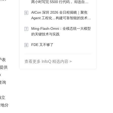
两小时写完 5500 行代码， 却连自己
写的游戏都玩不了
AICon 深圳 2026 全日程揭晓｜聚焦
6
Agent 工程化，构建可靠智能的技术路
径
Ming-Flash-Omni：全模态统一大模型
7
的关键技术与实践
FDE 又不够了
8
护表
查看更多 InfoQ 精选内容 >
都提供
 
查询
独立
行地分