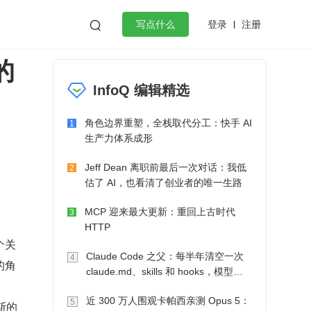
登录
注册

写点什么
的
效工作
数据库
Python
音视频
InfoQ 编辑精选
golang
微服务架构
flutter
角色边界重塑，全栈取代分工：快手 AI
1
生产力体系成形
Jeff Dean 离职前最后一次对话：我低
2
估了 AI，也看清了创业者的唯一生路
MCP 迎来最大更新：重回上古时代
3
HTTP
个关
Claude Code 之父：每半年清空一次
4
的角
claude.md、skills 和 hooks，模型自
己会想办法
近 300 万人围观卡帕西亲测 Opus 5：
5
的 