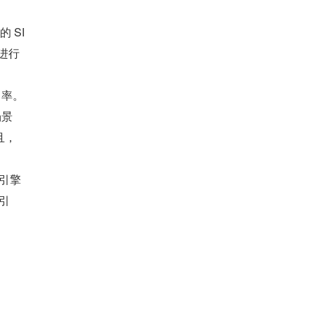
的 SI
进行
中率。
场景
且，
化引擎
化引