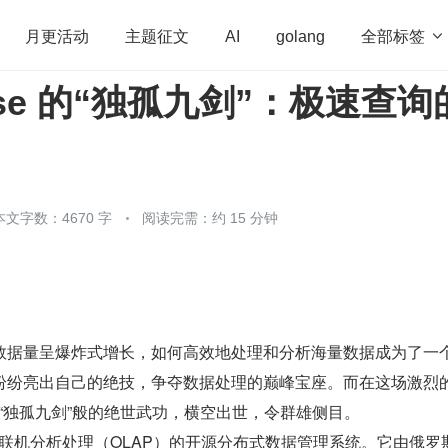
全部标签

月更活动
主题征文
AI
golang
ouse 的“独孤九剑”：极速查询
penHarmony
算法
学习方法
Web3.0
高
程序员
运维
深度思考
低代码
redis
本文字数：4670 字
阅读完需：约 15 分钟
数据量呈爆炸式增长，如何高效地处理和分析海量数据成为了一
纷纷亮出自己的绝技，争夺数据处理的巅峰宝座。而在这场激烈
e 以其“独孤九剑”般的绝世武功，横空出世，令群雄侧目。
一个用于联机分析处理（OLAP）的开源分布式数据管理系统。它由俄罗斯