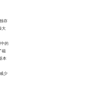
单独存
极大
列中的
了磁
基本
以减少