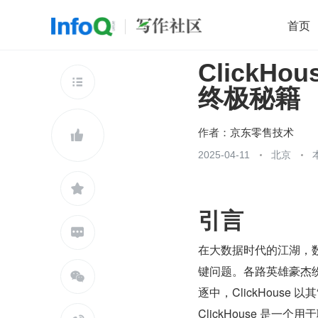
首页
ClickH
移动开发
Java
开源
架构
O

终极秘籍
前端
AI
大数据
团队管理
查看更多

作者：
京东零售技术

2025-04-11
北京

引言

在大数据时代的江湖，
键问题。各路英雄豪杰

逐中，ClickHous
ClickHouse 是