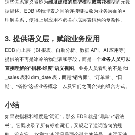
这些关系定义被称为
维度建模的星型模型或雪花模型
的元数
据描述。EDB 将物理表之间的连接键抽象为业务层面的可
理解关系，使得上层应用不必关心底层表结构的复杂性。
3. 提供语义层，赋能业务应用
EDB 向上层（BI 报表、自助分析、数据 API、AI 应用等）
提供的不再是冰冷的物理表和字段，而是一个
业务人员可以
直接理解的“指标-维度”语义视图
。业务人员看到的不是 fct
_sales 表和 dim_date 表，而是“销售额”、“订单量”、“日
期”、“省份”这些业务概念，以及它们之间合法的组合方式。
小结
如果说指标和维度是“词汇”，那么 EDB 就是“词典”+“语法
书”。它既收录了所有标准词汇，又规定了遣词造句的规
则。没有它，“b”和“a”永远只是两个孤立的符号，永远无法