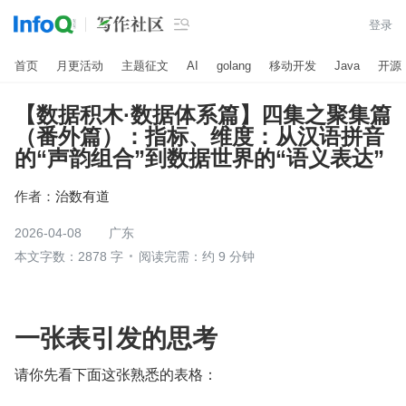

登录
首页
月更活动
主题征文
AI
golang
移动开发
Java
开源
【数据积木·数据体系篇】四集之聚集篇
（番外篇）：指标、维度：从汉语拼音
的“声韵组合”到数据世界的“语义表达”
作者：
治数有道
2026-04-08
广东
本文字数：2878 字
阅读完需：约 9 分钟
一张表引发的思考
请你先看下面这张熟悉的表格：