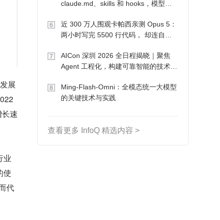
claude.md、skills 和 hooks，模型自
己会想办法
近 300 万人围观卡帕西亲测 Opus 5：
6
两小时写完 5500 行代码， 却连自己
写的游戏都玩不了
AICon 深圳 2026 全日程揭晓｜聚焦
7
Agent 工程化，构建可靠智能的技术路
径
会发展
Ming-Flash-Omni：全模态统一大模型
8
2 
的关键技术与实践
增长速
查看更多 InfoQ 精选内容 >
行业
的使
而代