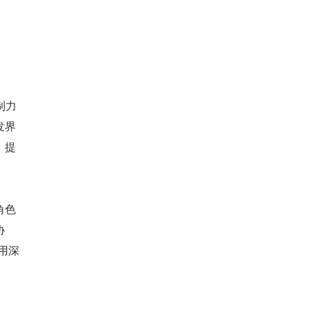
制力
发界
，提
角色
协
用深