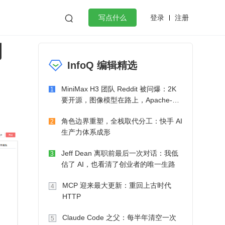
登录
注册

写点什么
周
效工作
数据库
Python
音视频
InfoQ 编辑精选
golang
微服务架构
flutter
MiniMax H3 团队 Reddit 被问爆：2K
1
要开源，图像模型在路上，Apache-2.0
也在考虑了
角色边界重塑，全栈取代分工：快手 AI
2
生产力体系成形
Jeff Dean 离职前最后一次对话：我低
3
估了 AI，也看清了创业者的唯一生路
MCP 迎来最大更新：重回上古时代
4
HTTP
Claude Code 之父：每半年清空一次
5