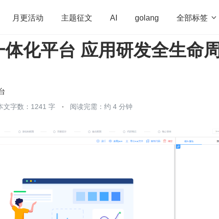
全部标签

月更活动
主题征文
AI
golang
一体化平台 应用研发全生命
penHarmony
算法
学习方法
Web3.0
高
程序员
运维
深度思考
低代码
redis
台
本文字数：1241 字
阅读完需：约 4 分钟