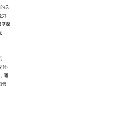
型的关
能力
深度探
底
流
交付-
，通
和管