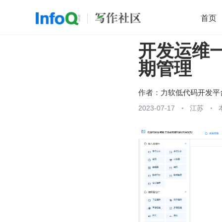
首页
开发运维
移动开发
Java
开源
架构
O
期管理
前端
AI
大数据
团队管理
查看更多

作者：
力软低代码开发平
2023-07-17
江苏