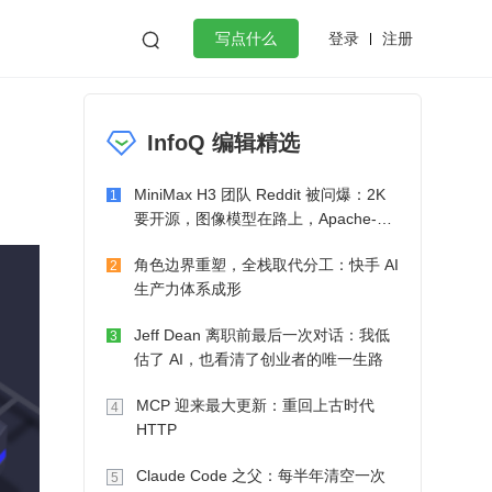
登录
注册

写点什么
效工作
数据库
Python
音视频
InfoQ 编辑精选
golang
微服务架构
flutter
MiniMax H3 团队 Reddit 被问爆：2K
1
要开源，图像模型在路上，Apache-2.0
也在考虑了
角色边界重塑，全栈取代分工：快手 AI
2
生产力体系成形
Jeff Dean 离职前最后一次对话：我低
3
估了 AI，也看清了创业者的唯一生路
MCP 迎来最大更新：重回上古时代
4
HTTP
Claude Code 之父：每半年清空一次
5