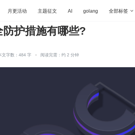
全部标签

月更活动
主题征文
AI
golang
全防护措施有哪些?
penHarmony
算法
学习方法
Web3.0
高
程序员
运维
深度思考
低代码
redis
本文字数：484 字
阅读完需：约 2 分钟