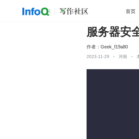
首页
服务器安
移动开发
Java
开源
架构
O
前端
AI
大数据
团队管理
作者：
Geek_f19a80
查看更多
2023-11-29
河南
