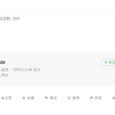
阅读数: 309
a80
关

人签名
2023-11-06 加入
人简介




