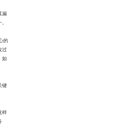
其漏
一。
小心的
改过
，如
关键
这样
务