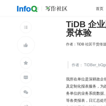
首页
TiDB 
移动开发
Java
开源
架构
O

景体验
前端
AI
大数据
团队管理
查看更多

作者：
TiDB 社区干货传


作者： TiDBer_bQ

我所在单位是深耕政企
及定制化报表服务，为

务单位的业务系统数据
等各类报表，日汇总处理