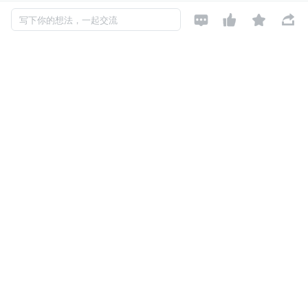
1、 层次型和网状型：




写下你的想法，一起交流
代表产品是 1969 年 IBM 公司研制的层次模型数据库管理系
统 IMS。
2、 关系型数据型库：
目前大部分数据库采用的是关系型数据库。1970 年 IBM 公
司的研究员 E．F．Codd 提出了关系模型。其代表产品为 s
ysem R 和 Inges。
3、 第三代数据库将为更加丰富的数据模型和更强大的数据
管理功能为特征，以提供传统数据库系统难以支持的新应
用。它必须支持面向对象，具有开放性，能够在多个平台上
使用。
分类
数据库的类型粗略来说可以分为关系型数据库和非关系型数