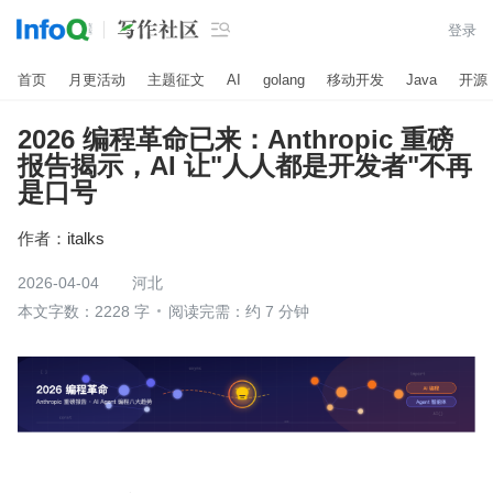

登录
首页
月更活动
主题征文
AI
golang
移动开发
Java
开源
2026 编程革命已来：Anthropic 重磅
报告揭示，AI 让"人人都是开发者"不再
是口号
作者：
italks
2026-04-04
河北
本文字数：2228 字
阅读完需：约 7 分钟