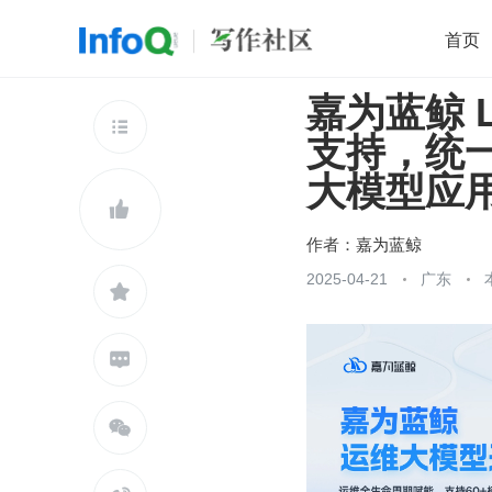
首页
嘉为蓝鲸 L
移动开发
Java
开源
架构
O

支持，统一 
前端
AI
大数据
团队管理
大模型应
查看更多


作者：
嘉为蓝鲸
2025-04-21
广东


