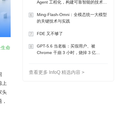
Agent 工程化，构建可靠智能的技术路
径
Ming-Flash-Omni：全模态统一大模型
6
的关键技术与实践
FDE 又不够了
7
GPT-5.6 当老板：买假用户、被
全生命
8
Chrome 干崩 3 小时，烧掉 3 亿
Token 收入却为 0
查看更多 InfoQ 精选内容 >
同
鲸上
家头
题，