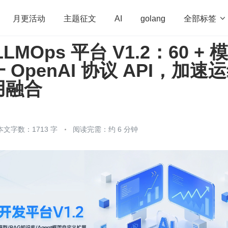
全部标签

月更活动
主题征文
AI
golang
LMOps 平台 V1.2：60 + 
penHarmony
算法
学习方法
Web3.0
高
OpenAI 协议 API，加速
程序员
运维
深度思考
低代码
redis
用融合
本文字数：1713 字
阅读完需：约 6 分钟