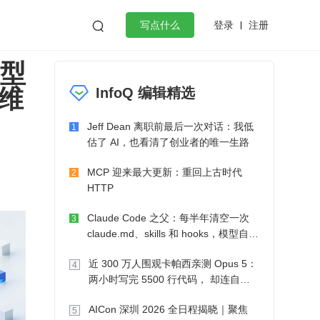
登录
注册

写点什么
模型
效工作
数据库
Python
音视频
运维
InfoQ 编辑精选
golang
微服务架构
flutter
Jeff Dean 离职前最后一次对话：我低
1
估了 AI，也看清了创业者的唯一生路
MCP 迎来最大更新：重回上古时代
2
HTTP
Claude Code 之父：每半年清空一次
3
claude.md、skills 和 hooks，模型自己
会想办法
近 300 万人围观卡帕西亲测 Opus 5：
4
两小时写完 5500 行代码， 却连自己
写的游戏都玩不了
AICon 深圳 2026 全日程揭晓｜聚焦
5