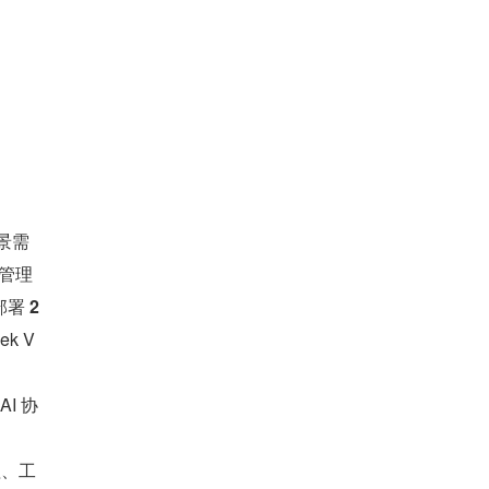
景需
源管理
署 
2 
k V
I 协
理、工