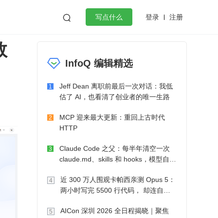
登录
注册

写点什么
数
效工作
数据库
Python
音视频
InfoQ 编辑精选
golang
微服务架构
flutter
Jeff Dean 离职前最后一次对话：我低
1
估了 AI，也看清了创业者的唯一生路
MCP 迎来最大更新：重回上古时代
2
HTTP
Claude Code 之父：每半年清空一次
3
claude.md、skills 和 hooks，模型自己
会想办法
近 300 万人围观卡帕西亲测 Opus 5：
4
两小时写完 5500 行代码， 却连自己
写的游戏都玩不了
AICon 深圳 2026 全日程揭晓｜聚焦
5