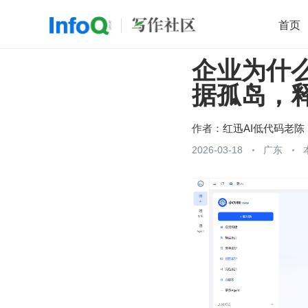
首页
企业为什么
移动开发
Java
开源
架构
O
据孤岛，
前端
AI
大数据
团队管理
查看更多

作者：
红迅AI低代码老陈
2026-03-18
广东