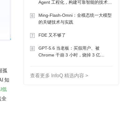
Agent 工程化，构建可靠智能的技术路
径
Ming-Flash-Omni：全模态统一大模型
6
的关键技术与实践
FDE 又不够了
7
GPT-5.6 当老板：买假用户、被
8
Chrome 干崩 3 小时，烧掉 3 亿
Token 收入却为 0
据孤
查看更多 InfoQ 精选内容 >
 知
AI低
盖全