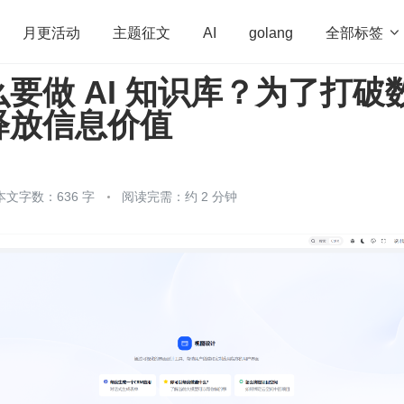
全部标签

月更活动
主题征文
AI
golang
要做 AI 知识库？为了打破
penHarmony
算法
学习方法
Web3.0
高
释放信息价值
程序员
运维
深度思考
低代码
redis
本文字数：636 字
阅读完需：约 2 分钟