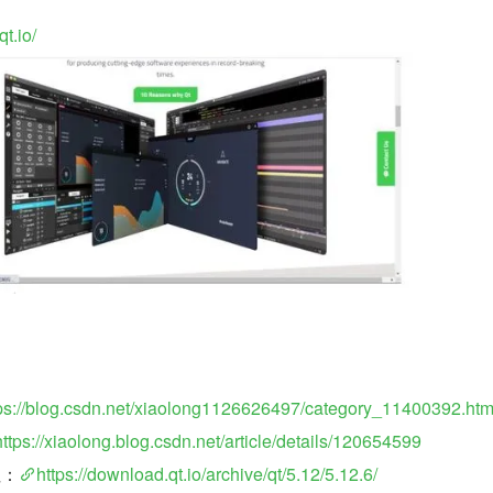
t.io/
ps://blog.csdn.net/xiaolong1126626497/category_11400392.htm
https://xiaolong.blog.csdn.net/article/details/120654599
址：
https://download.qt.io/archive/qt/5.12/5.12.6/