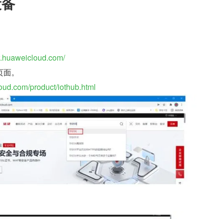
设备
w.huaweicloud.com/
页面。
oud.com/product/iothub.html