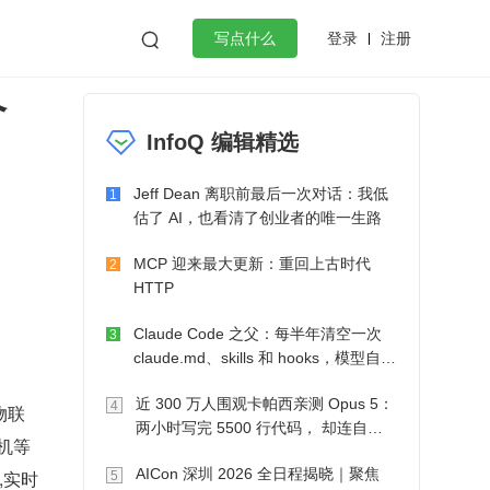
登录
注册

写点什么
个
效工作
数据库
Python
音视频
InfoQ 编辑精选
golang
微服务架构
flutter
Jeff Dean 离职前最后一次对话：我低
1
估了 AI，也看清了创业者的唯一生路
MCP 迎来最大更新：重回上古时代
2
HTTP
。
Claude Code 之父：每半年清空一次
3
claude.md、skills 和 hooks，模型自己
会想办法
近 300 万人围观卡帕西亲测 Opus 5：
4
物联
两小时写完 5500 行代码， 却连自己
电机等
写的游戏都玩不了
AICon 深圳 2026 全日程揭晓｜聚焦
,实时
5