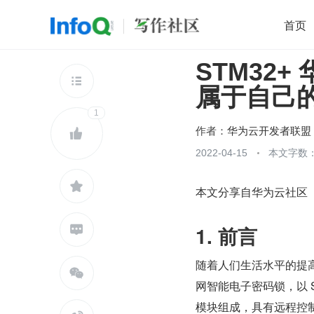
首页
STM32+
移动开发
Java
开源
架构
O

属于自己
前端
AI
大数据
团队管理
1
查看更多

作者：
华为云开发者联盟

2022-04-15
本文字数：

本文分享自华为云社区
1. 前言

随着人们生活水平的提

网智能电子密码锁，以 S
模块组成，具有远程控制