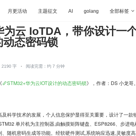
全部标签

月更活动
主题征文
AI
golang
 华为云 IoTDA，带你设计一
penHarmony
算法
学习方法
Web3.0
高
的动态密码锁
程序员
运维
深度思考
低代码
redis
2190 字
阅读完需：约 7 分钟
《
STM32+华为云IOT设计的动态密码锁
》，作者：DS 小龙哥
高及科学技术的发展，个人信息保护显得至关重要，设计了一款
TM32 单片机为主控制器,由触摸矩阵键盘、ESP8266、步进
、随机密码生成等功能。经软硬件测试,系统响应迅速,灵敏度高