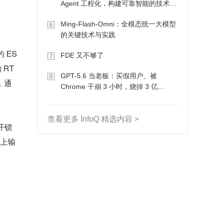
Agent 工程化，构建可靠智能的技术路
。
径
Ming-Flash-Omni：全模态统一大模型
6
的关键技术与实践
 ES
FDE 又不够了
7
 RT
GPT-5.6 当老板：买假用户、被
8
，通
Chrome 干崩 3 小时，烧掉 3 亿
Token 收入却为 0
查看更多 InfoQ 精选内容 >
开锁
备上输