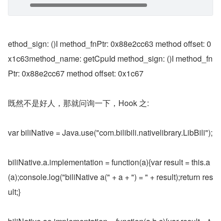
ethod_sign: ()I method_fnPtr: 0x88e2cc63 method offset: 0
x1c63method_name: getCpuId method_sign: ()I method_fn
Ptr: 0x88e2cc67 method offset: 0x1c67
既然不是好人，那就问询一下，Hook 之:
var biliNative = Java.use("com.bilibili.nativelibrary.LibBili");
biliNative.a.implementation = function(a){var result = this.a
(a);console.log("biliNative a(" + a + ") = " + result);return res
ult;}