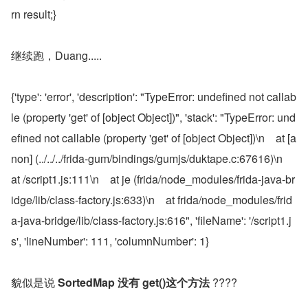
rn result;}
继续跑，Duang.....
{'type': 'error', 'description': "TypeError: undefined not callab
le (property 'get' of [object Object])", 'stack': "TypeError: und
efined not callable (property 'get' of [object Object])\n    at [a
non] (../../../frida-gum/bindings/gumjs/duktape.c:67616)\n    
at /script1.js:111\n    at je (frida/node_modules/frida-java-br
idge/lib/class-factory.js:633)\n    at frida/node_modules/frid
a-java-bridge/lib/class-factory.js:616", 'fileName': '/script1.j
s', 'lineNumber': 111, 'columnNumber': 1}
貌似是说 
SortedMap 没有 get()这个方法
 ????