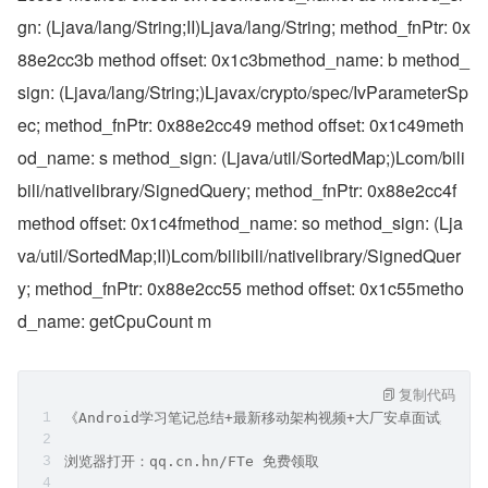
gn: (Ljava/lang/String;II)Ljava/lang/String; method_fnPtr: 0x
88e2cc3b method offset: 0x1c3bmethod_name: b method_
sign: (Ljava/lang/String;)Ljavax/crypto/spec/IvParameterSp
ec; method_fnPtr: 0x88e2cc49 method offset: 0x1c49meth
od_name: s method_sign: (Ljava/util/SortedMap;)Lcom/bili
bili/nativelibrary/SignedQuery; method_fnPtr: 0x88e2cc4f 
method offset: 0x1c4fmethod_name: so method_sign: (Lja
va/util/SortedMap;II)Lcom/bilibili/nativelibrary/SignedQuer
y; method_fnPtr: 0x88e2cc55 method offset: 0x1c55metho
d_name: getCpuCount m
复制代码
《Android学习笔记总结+最新移动架构视频+大厂安卓面试真题
浏览器打开：qq.cn.hn/FTe 免费领取