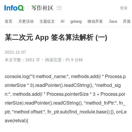

登录
首页
月更活动
主题征文
AI
golang
移动开发
Java
开源
某二次元 App 签名算法解析 (一)
2021-11-07
本文字数：2651 字
阅读完需：约 9 分钟
console.log("\t method_name:", methods.add(i * Process.p
ointerSize * 3).readPointer().readCString(), "method_sig
n:", methods.add(i * Process.pointerSize * 3 + Process.poi
nterSize).readPointer().readCString(), "method_fnPtr:", fn_
ptr, "method offset:", fn_ptr.sub(find_module.base));}}, onLe
ave(retval){