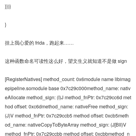
}})}
}
挂上我心爱的 frida，跑起来……
这种函数命名可读性这么好，望文生义就知道不是做 sign
[RegisterNatives] method_count: 0x6module name libimag
epipeline.somodule base 0x7c29c000method_name: nativ
eAllocate method_sign: (I)J method_fnPtr: 0x7c29cc6d met
hod offset: 0xc6dmethod_name: nativeFree method_sign: 
(J)V method_fnPtr: 0x7c29ccb5 method offset: 0xcb5meth
od_name: nativeCopyToByteArray method_sign: (J[BII)V 
method_fnPtr: 0x7c29ccbb method offset: 0xcbbmethod_n