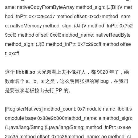
ame: nativeCopyFromByteArray method_sign: (J[BII)V met
hod_fnPtr: 0x7c29ccd7 method offset: 0xcd7method_nam
e: nativeMemcpy method_sign: (JJI)V method_fnPtr: 0x7c2
9ccf3 method offset: 0xcf3method_name: nativeReadByte 
method_sign: (J)B method_fnPtr: 0x7c29ccff method offse
t: 0xcff
这个 
libbili.so
 大兄弟看上去不像好人，都 9020 年了，函
数命名个 a、b、s 之类，这么明目张胆的写 bug，在我司
是要被李老板拉出去打 PP 的。
[RegisterNatives] method_count: 0x7module name libbili.s
omodule base 0x88e2b000method_name: a method_sign: 
(Ljava/lang/String;)Ljava/lang/String; method_fnPtr: 0x88e
2cc35 method offset: 0x1c35method_name: ao method_si