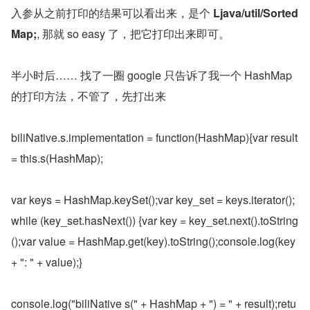
入参从之前打印的结果可以看出来，是个 
Ljava/util/Sorted
Map;
, 那就 so easy 了，把它打印出来即可。
半小时后…… 找了一圈 google 只告诉了我一个 HashMap 
的打印方法，不管了，先打出来
biliNative.s.implementation = function(HashMap){var result 
= this.s(HashMap);
var keys = HashMap.keySet();var key_set = keys.iterator();
while (key_set.hasNext()) {var key = key_set.next().toString
();var value = HashMap.get(key).toString();console.log(key 
+ ": " + value);}
console.log("biliNative s(" + HashMap + ") = " + result);retu