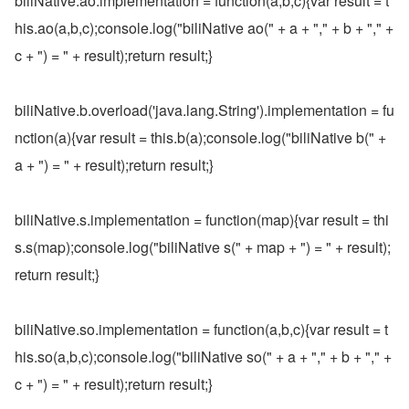
biliNative.ao.implementation = function(a,b,c){var result = t
his.ao(a,b,c);console.log("biliNative ao(" + a + "," + b + "," + 
c + ") = " + result);return result;}
biliNative.b.overload('java.lang.String').implementation = fu
nction(a){var result = this.b(a);console.log("biliNative b(" + 
a + ") = " + result);return result;}
biliNative.s.implementation = function(map){var result = thi
s.s(map);console.log("biliNative s(" + map + ") = " + result);
return result;}
biliNative.so.implementation = function(a,b,c){var result = t
his.so(a,b,c);console.log("biliNative so(" + a + "," + b + "," + 
c + ") = " + result);return result;}