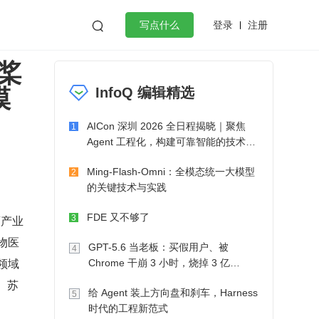
登录
注册

写点什么
桨
效工作
数据库
Python
音视频
模
InfoQ 编辑精选
golang
微服务架构
flutter
AICon 深圳 2026 全日程揭晓｜聚焦
1
Agent 工程化，构建可靠智能的技术路
径
Ming-Flash-Omni：全模态统一大模型
2
的关键技术与实践
FDE 又不够了
药产业
3
物医
GPT-5.6 当老板：买假用户、被
4
领域
Chrome 干崩 3 小时，烧掉 3 亿
Token 收入却为 0
、苏
给 Agent 装上方向盘和刹车，Harness
5
时代的工程新范式