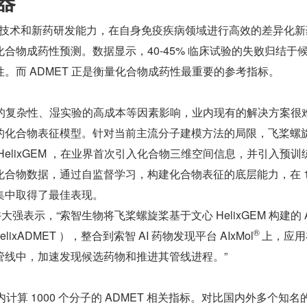
器
I 技术和新药研发能力，在自身免疫疾病领域进行高效的差异化新
合物成药性预测。数据显示，40-45% 临床试验的失败归结于
。而 ADMET 正是衡量化合物成药性最重要的参考指标。
极高的复杂性、湿实验的高成本等因素影响，业内现有的解决方案很
的化合物表征模型。针对当前主流分子建模方法的局限，飞桨螺
HelixGEM ，在业界首次引入化合物三维空间信息，并引入预训
合物数据，通过自监督学习，构建化合物表征的底层能力，在 1
集中取得了最佳表现。
大强表示，“索智生物将飞桨螺旋桨基于文心 HelixGEM 构建的 
®️ 
lixADMET ），整合到索智 AI 药物发现平台 AIxMol
上，应用
管线中，加速发现候选药物和推进其管线进程。”
内计算 1000 个分子的 ADMET 相关指标。对比国内外多个知名的