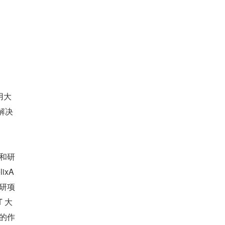
用大
解决
和研
ixA
研项
 大
要的作