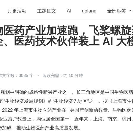
全部标签

月更活动
主题征文
AI
golang
物医药产业加速跑，飞桨螺旋
penHarmony
算法
学习方法
Web3.0
高
、医药技术伙伴装上 AI 大
程序员
运维
深度思考
低代码
redis
本文字数：3035 字
阅读完需：约 10 分钟
五”规划中明确的战略性新兴产业之一。长三角地区是中国生物医
五”生物经济发展规划》的“生物经济先导区”之一。据《上海市生
2022 年上海市生物医药产业在 I 类国产创新药数量、生物医药
药企业落户数量上，均位居全国第一。近年来，上海、南京、杭州
步加码，推动生物医药产业高质量发展。