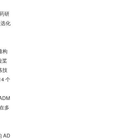
药研
候选化
难构
旋桨
练技
4 个
ADM
在多
 AD