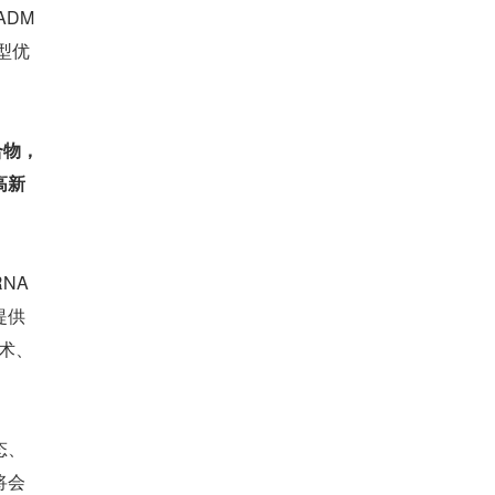
ADM
型优
合物，
高新
A 
提供
术、
态、
将会