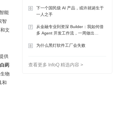
下一个国民级 AI 产品，或许就诞生于
6
智能
一人之手
索智
从金融专业到资深 Builder：我如何借
7
）和文
多 Agent 开发工作流，一周做出
MVP、一个月上线
为什么黑灯软件工厂会失败
8
，提供
蛋白药
查看更多 InfoQ 精选内容 >
为生物
具和