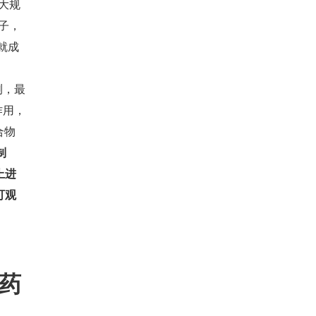
别大规
分子，
就成
测，最
作用，
合物
制
上进
可观
成药