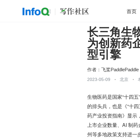
首页
长三角生
移动开发
Java
开源
架构
O
为创新药企
前端
AI
大数据
团队管理
型引擎
查看更多

作者：
飞桨PaddlePaddle
2023-05-09
北京
生物医药是国家“十四
的排头兵，也是《“十四
药产业投资指南》显示，
上市企业数量、AI 制
州等多地政策支持进一