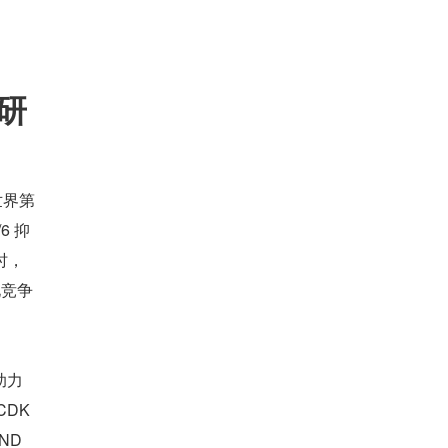
研
世界第
6 抑
时，
化竞争
助力
DK
ND