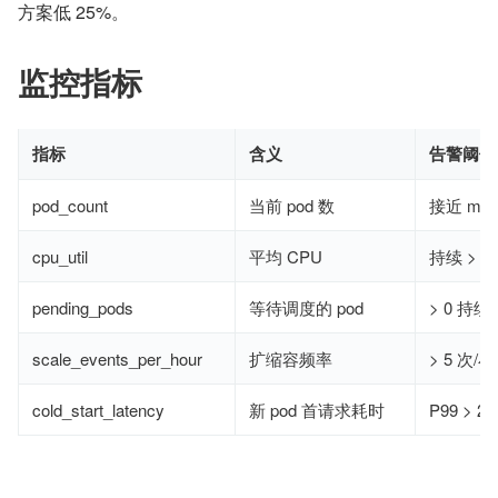
方案低 25%。
监控指标
指标
含义
告警阈值
pod_count
当前 pod 数
接近 maxR
cpu_util
平均 CPU
持续 > 8
pending_pods
等待调度的 pod
> 0 持续
scale_events_per_hour
扩缩容频率
> 5 次/
cold_start_latency
新 pod 首请求耗时
P99 > 2s