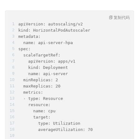
复制代码
apiVersion: autoscaling/v2
kind: HorizontalPodAutoscaler
metadata:
  name: api-server-hpa
spec:
  scaleTargetRef:
    apiVersion: apps/v1
    kind: Deployment
    name: api-server
  minReplicas: 2
  maxReplicas: 20
  metrics:
  - type: Resource
    resource:
      name: cpu
      target:
        type: Utilization
        averageUtilization: 70