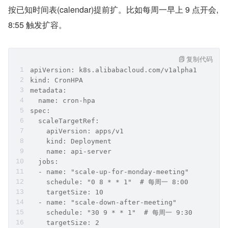
按已知时间表(calendar)提前扩。比如每周一早上 9 点开会,
8:55 触发扩容。
复制代码
apiVersion: k8s.alibabacloud.com/v1alpha1
kind: CronHPA
metadata:
  name: cron-hpa
spec:
  scaleTargetRef:
    apiVersion: apps/v1
    kind: Deployment
    name: api-server
  jobs:
  - name: "scale-up-for-monday-meeting"
    schedule: "0 8 * * 1"  # 每周一 8:00
    targetSize: 10
  - name: "scale-down-after-meeting"
    schedule: "30 9 * * 1"  # 每周一 9:30
    targetSize: 2