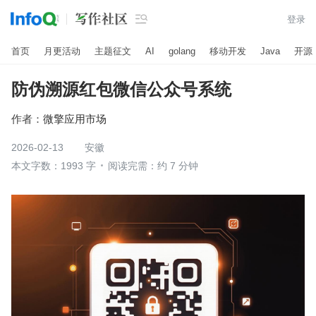

登录
首页
月更活动
主题征文
AI
golang
移动开发
Java
开源
防伪溯源红包微信公众号系统
作者：
微擎应用市场
2026-02-13
安徽
本文字数：1993 字
阅读完需：约 7 分钟