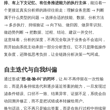
排、有上下文记忆、有任务推进能力的执行主体
，能沿着一
个更接近真实分析师的路径往前走：理解业务意图 → 判断
属于什么类型的问题 → 选择合适的技能、数据、分析方法 
→ 多步执行、持续验证 → 向下钻、做归因、做异常识别、
做趋势判断 → 把数据、过程、结论、建议一并交付。
这意味着，分析的深度，不再完全取决于业务会不会追问，
而开始由系统主动承担一部分分析责任。它不只是降低操作
复杂度，还降低思考负担，让全链路分析决策一气呵成。
自主迭代与自我纠偏
通过形成
“想-做-验-纠”的闭环
，让 AI 不再停留在一次性输
出，而是具备持续迭代和逐步逼近答案的能力，一旦发现过
滤条件错误、口径不一致、结果异常、证据不足，系统会自
动回溯并修正，而不是把试错成本转嫁给用户。
换句话说，它不再只是输出答案，而是在执行过程中持续审