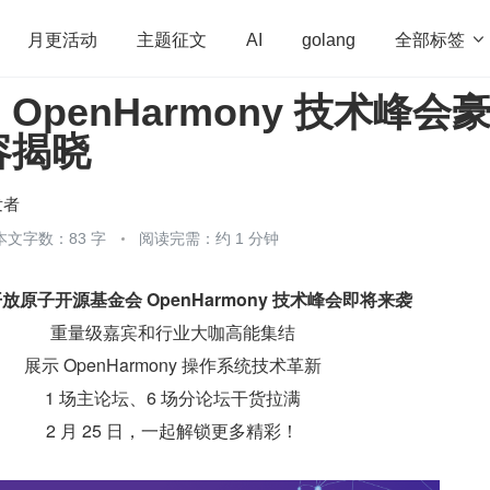
全部标签

月更活动
主题征文
AI
golang
penHarmony 技术峰会
penHarmony
算法
学习方法
Web3.0
高
容揭晓
程序员
运维
深度思考
低代码
redis
发者
本文字数：83 字
阅读完需：约 1 分钟
放原子开源基金会 OpenHarmony 技术峰会即将来袭
重量级嘉宾和行业大咖高能集结
展示 OpenHarmony 操作系统技术革新
1 场主论坛、6 场分论坛干货拉满
2 月 25 日，一起解锁更多精彩！