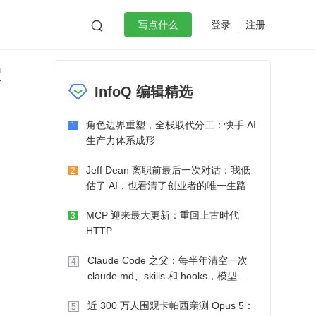
登录
注册

写点什么
豪
效工作
数据库
Python
音视频
InfoQ 编辑精选
golang
微服务架构
flutter
角色边界重塑，全栈取代分工：快手 AI
1
生产力体系成形
Jeff Dean 离职前最后一次对话：我低
2
估了 AI，也看清了创业者的唯一生路
MCP 迎来最大更新：重回上古时代
3
HTTP
Claude Code 之父：每半年清空一次
4
claude.md、skills 和 hooks，模型自
己会想办法
近 300 万人围观卡帕西亲测 Opus 5：
5