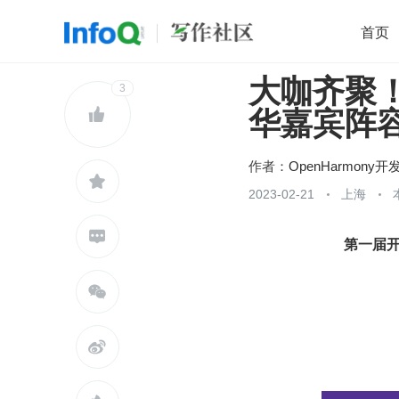
首页
大咖齐聚！O
移动开发
3
Java
开源
架构
O

华嘉宾阵
前端
AI
大数据
团队管理
查看更多

作者：
OpenHarmony开

2023-02-21
上海

第一届开

