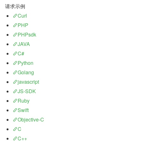
请求示例
Curl
PHP
PHPsdk
JAVA
C#
Python
Golang
javascript
JS-SDK
Ruby
Swift
Objective-C
C
C++