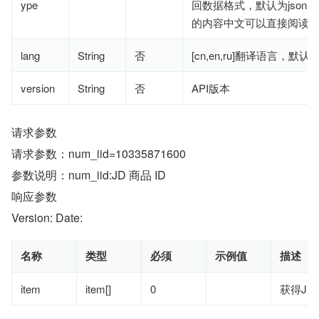
ype
回数据格式，默认为json，j
的内容中文可以直接阅读
lang
String
否
[cn,en,ru]翻译语言，默认
version
String
否
API版本
请求参数
请求参数：num_iid=10335871600
参数说明：num_iid:JD 商品 ID
响应参数
Version: Date:
名称
类型
必须
示例值
描述
item
item[]
0
获得JD