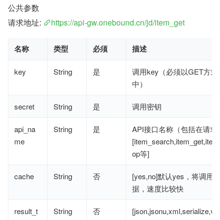
公共参数
请求地址: 
https://api-gw.onebound.cn/jd/item_get
名称
类型
必须
描述
key
String
是
调用key（必须以GET方式
中）
secret
String
是
调用密钥
api_na
String
是
API接口名称（包括在请求
me
[item_search,item_get,ite
op等]
cache
String
否
[yes,no]默认yes，将调
据，速度比较快
result_t
String
否
[json,jsonu,xml,serialize,v