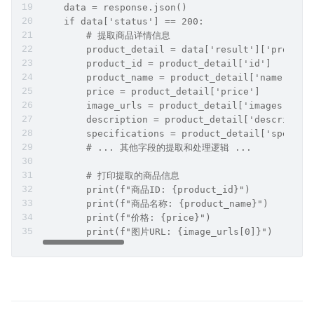
    data = response.json()  
    if data['status'] == 200:  
        # 提取商品详情信息  
        product_detail = data['result']['product
        product_id = product_detail['id']  
        product_name = product_detail['name']  
        price = product_detail['price']  
        image_urls = product_detail['images']  
        description = product_detail['descriptio
        specifications = product_detail['specifi
        # ... 其他字段的提取和处理逻辑 ...  
        # 打印提取的商品信息  
        print(f"商品ID: {product_id}")  
        print(f"商品名称: {product_name}")  
        print(f"价格: {price}")  
        print(f"图片URL: {image_urls[0]}")  