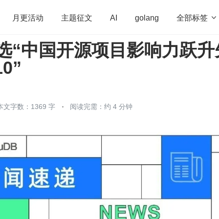
全部标签

月更活动
主题征文
AI
golang
入选“中国开源项目影响力跃升
penHarmony
算法
学习方法
Web3.0
高
10”
程序员
运维
深度思考
低代码
redis
本文字数：1369 字
阅读完需：约 4 分钟