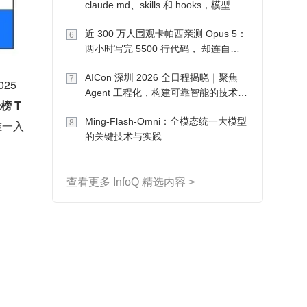
claude.md、skills 和 hooks，模型自
己会想办法
近 300 万人围观卡帕西亲测 Opus 5：
6
两小时写完 5500 行代码， 却连自己
写的游戏都玩不了
AICon 深圳 2026 全日程揭晓｜聚焦
7
5 
Agent 工程化，构建可靠智能的技术路
榜 T
径
Ming-Flash-Omni：全模态统一大模型
8
唯一入
的关键技术与实践
查看更多 InfoQ 精选内容 >