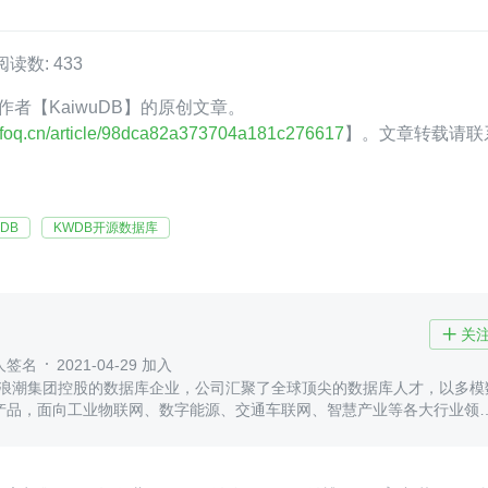
阅读数: 433
Q 作者【KaiwuDB】的原创文章。
.infoq.cn/article/98dca82a373704a181c276617
】。文章转载请联
uDB
KWDB开源数据库
关

人签名
2021-04-29 加入
B 是浪潮集团控股的数据库企业，公司汇聚了全球顶尖的数据库人才，以多模
产品，面向工业物联网、数字能源、交通车联网、智慧产业等各大行业领
先创新的数据服务软件。