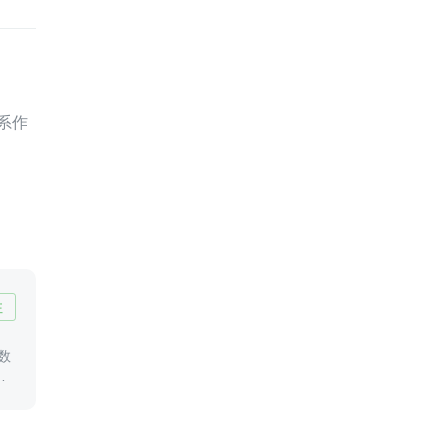
系作
注
数