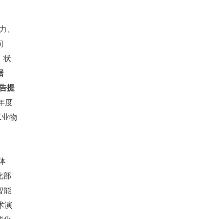
力、
问
、状
据
告提
 年度
工业物
体
化部
智能
术演