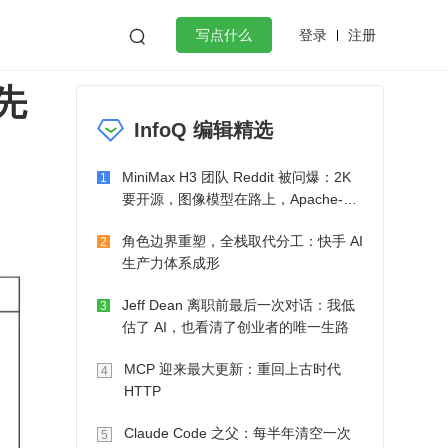
登录
注册

写点什么
先
效工作
数据库
Python
音视频
InfoQ 编辑精选
golang
微服务架构
flutter
MiniMax H3 团队 Reddit 被问爆：2K
1
要开源，图像模型在路上，Apache-2.0
也在考虑了
角色边界重塑，全栈取代分工：快手 AI
2
生产力体系成形
Jeff Dean 离职前最后一次对话：我低
3
估了 AI，也看清了创业者的唯一生路
MCP 迎来最大更新：重回上古时代
4
HTTP
Claude Code 之父：每半年清空一次
5