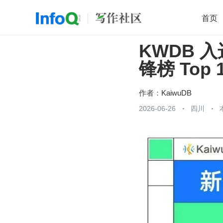
首页
KWDB 
移动开发
Java
开源
架构
O
锋榜 Top 
前端
AI
大数据
团队管理
查看更多

作者：
KaiwuDB
2026-06-26
四川