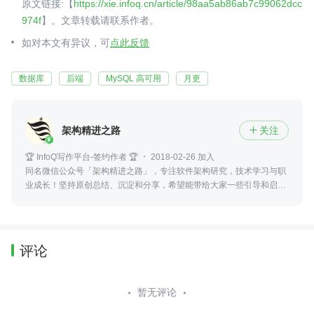
原文链接:【
https://xie.infoq.cn/article/98aa5ab86ab7c99062dcc
974f
】。文章转载请联系作者。
如对本文有异议，可
点此反馈
数据库
后端
MySQL 高可用
月更
架构精进之路
关注

🏆 InfoQ写作平台-签约作者 🏆
2018-02-26 加入
同名微信公众号「架构精进之路」，专注软件架构研究，技术学习与职
业成长！坚持原创总结、沉淀和分享，希望能带给大家一些引导和启
发，感谢各位的支持(关注、点赞、分享)！
评论
暂无评论