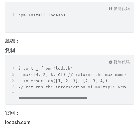
复制代码
npm install lodash1.
基础：
复制
复制代码
import _ from 'lodash'
_.max([4, 2, 8, 6]) // returns the maximum value
_.intersection([1, 2, 3], [2, 3, 4]) 
// returns the intersection of multiple arrays =
官网：
lodash.com