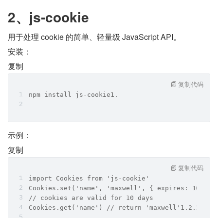
2、js-cookie
用于处理 cookie 的简单、轻量级 JavaScript API。
安装：
复制
复制代码
npm install js-cookie1.
示例：
复制
复制代码
import Cookies from 'js-cookie'
Cookies.set('name', 'maxwell', { expires: 10 }) 
// cookies are valid for 10 days
Cookies.get('name') // return 'maxwell'1.2.3.4.