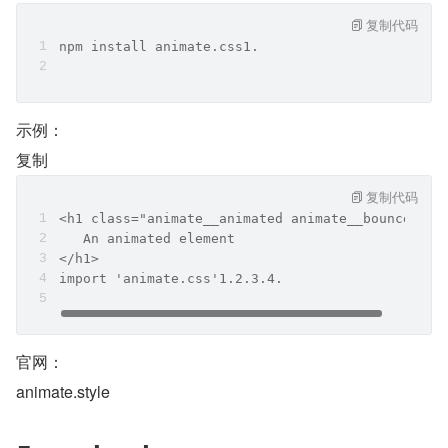
复制代码
npm install animate.css1.
示例：
复制
复制代码
<h1 class="animate__animated animate__bounce">
   An animated element
</h1> 
import 'animate.css'1.2.3.4.
官网：
animate.style