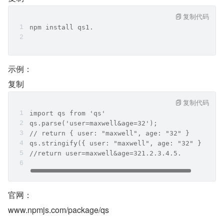
复制代码
npm install qs1.
示例：
复制
复制代码
import qs from 'qs'
qs.parse('user=maxwell&age=32'); 
// return { user: "maxwell", age: "32" }
qs.stringify({ user: "maxwell", age: "32" }); 
//return user=maxwell&age=321.2.3.4.5.
官网：
www.npmjs.com/package/qs