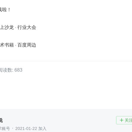
线啦！
线上沙龙 · 行业大会
技术书籍 · 百度周边
阅读数: 683
说
关

术账号
2021-01-22 加入