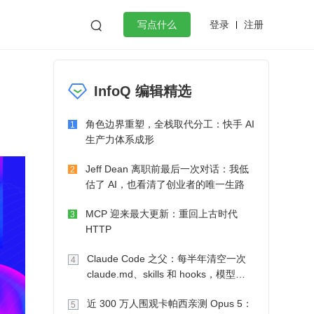
登录
注册

写点什么
效工作
数据库
Python
音视频
InfoQ 编辑精选
golang
微服务架构
flutter
角色边界重塑，全栈取代分工：快手 AI
1
生产力体系成形
Jeff Dean 离职前最后一次对话：我低
2
估了 AI，也看清了创业者的唯一生路
MCP 迎来最大更新：重回上古时代
3
HTTP
Claude Code 之父：每半年清空一次
4
claude.md、skills 和 hooks，模型自
己会想办法
近 300 万人围观卡帕西亲测 Opus 5：
5