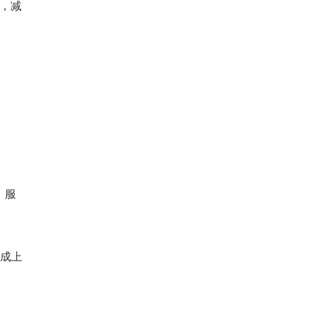
作，减
、服
完成上