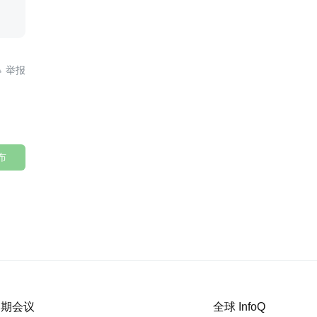

布
 近期会议
全球 InfoQ