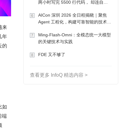
两小时写完 5500 行代码， 却连自己
写的游戏都玩不了
AICon 深圳 2026 全日程揭晓｜聚焦
6
Agent 工程化，构建可靠智能的技术路
越来
径
Ming-Flash-Omni：全模态统一大模型
几年
7
的关键技术与实践
云的
FDE 又不够了
8
查看更多 InfoQ 精选内容 >
比如
前端
顺