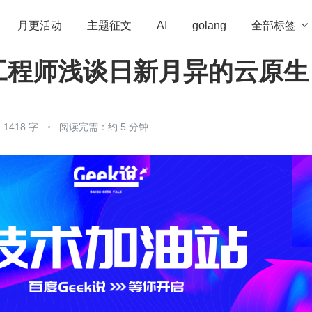
全部标签

月更活动
主题征文
AI
golang
工程师浅谈日新月异的云原生
penHarmony
算法
学习方法
Web3.0
高
程序员
运维
深度思考
低代码
redis
1418 字
阅读完需：约 5 分钟