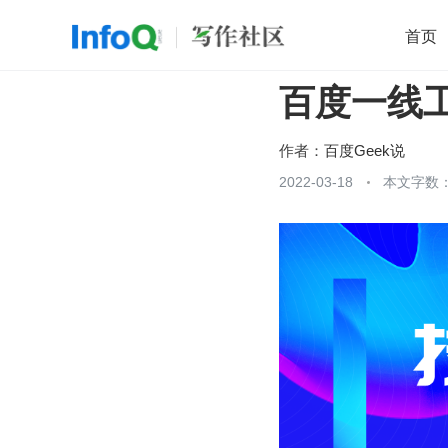
首页
百度一线
移动开发
Java
开源
架构
O
前端
AI
大数据
团队管理
作者：
百度Geek说
查看更多
2022-03-18
本文字数：
