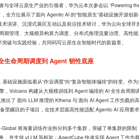
者与全球云原生产业的引领者，华为云本次参会以 “Powering the
为核心主旨，全方位展示了面向 Agentic AI 的“智能原生”基础设施开源创
技术演讲、沉浸式展区互动以及前沿技术研讨，华为云向全球开
生命周期管理、大规模异构算力调度、分布式推理流量治理、高性能
术突破与实践经验，共同码写云原生在智能时代的新篇章。
AI 全生命周期调度到 Agent 韧性底座
 的兴起，基础设施面临着从“作业调度”向“复杂智能体编排”的转变。作
，Volcano 构建从大规模训练到 Agent 编排的 AI 全生命周期
出了 面向 LLM 推理的 Kthena 与 面向 AI Agent 工作负载
 两个备受瞩目的子项目，在技术层面高性能适配 Agentic AI 应用要
ano-Global 将海量训练作业拆分到多个集群，突破了单集群的限制；
服务，并支持 vLLM 等框架；AgentCube 快速实现 Agent 工作负