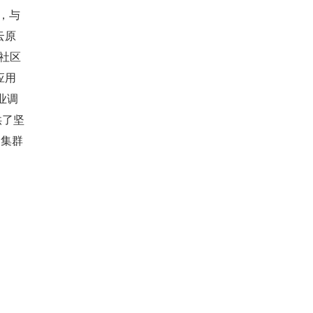
 ，与
云原
了社区
应用
业调
供了坚
多集群