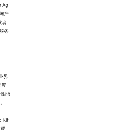
 Ag
新与产
发者
服务
为业界
调度
的高性能
求。
Kth
载调