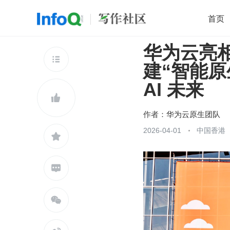
首页
华为云亮相 
移动开发
Java
开源
架构
O

建“智能原生
前端
AI
大数据
团队管理
AI 未来
查看更多


作者：
华为云原生团队
2026-04-01
中国香港


