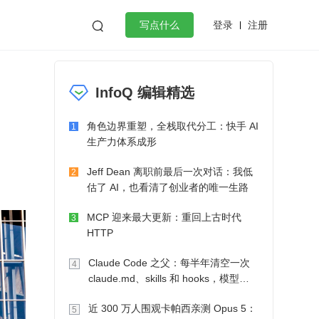
登录
注册

写点什么
效工作
数据库
Python
音视频
InfoQ 编辑精选
golang
微服务架构
flutter
角色边界重塑，全栈取代分工：快手 AI
1
生产力体系成形
Jeff Dean 离职前最后一次对话：我低
2
估了 AI，也看清了创业者的唯一生路
MCP 迎来最大更新：重回上古时代
3
HTTP
Claude Code 之父：每半年清空一次
4
claude.md、skills 和 hooks，模型自
己会想办法
近 300 万人围观卡帕西亲测 Opus 5：
5