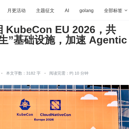
全部标签

月更活动
主题征文
AI
golang
KubeCon EU 2026，共
penHarmony
算法
学习方法
Web3.0
高
”基础设施，加速 Agentic
程序员
运维
深度思考
低代码
redis
本文字数：3182 字
阅读完需：约 10 分钟