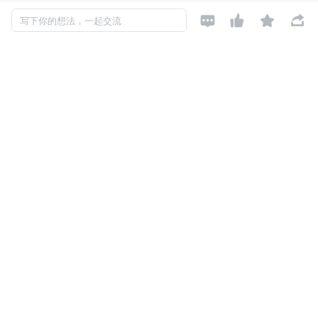




写下你的想法，一起交流
12.抽象类能使用 final 修饰吗？
13.ArrayList 和 LinkedList 有什么区别？
14.ConcurrentHashMap 的数据结构（必考）
15.volatile 作用（必考）
16.Atomic 类如何保证原子性（CAS 操作）（必考）
17.为什么要使用线程池（必考）