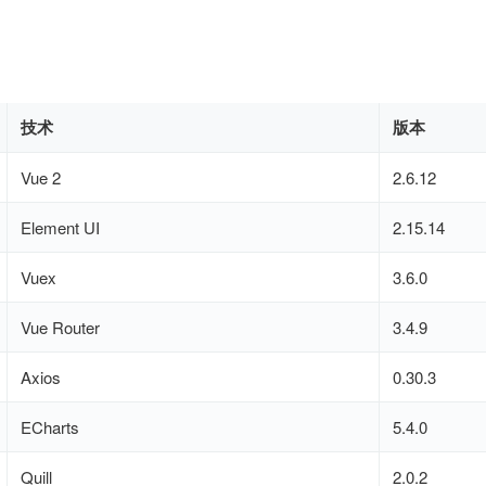
技术
版本
Vue 2
2.6.12
Element UI
2.15.14
Vuex
3.6.0
Vue Router
3.4.9
Axios
0.30.3
ECharts
5.4.0
Quill
2.0.2