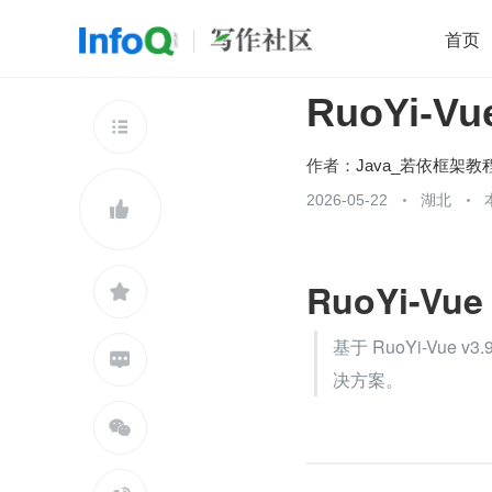
首页
RuoYi-
移动开发
Java
开源
架构
O

前端
AI
大数据
团队管理
作者：
Java_若依框架教
查看更多
2026-05-22
湖北


RuoYi-V

基于 RuoYi-Vue

决方案。
