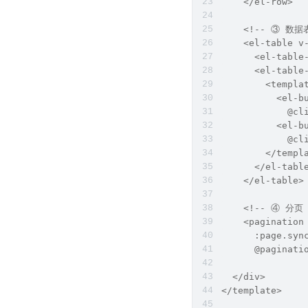
    </el-row>
    <!-- ③ 数据
    <el-table v
      <el-table
      <el-table
        <templa
          <el-b
            @cl
          <el-b
            @cl
        </templ
      </el-tabl
    </el-table>
    <!-- ④ 分页 
    <pagination
      :page.syn
      @paginati
  </div>
</template>