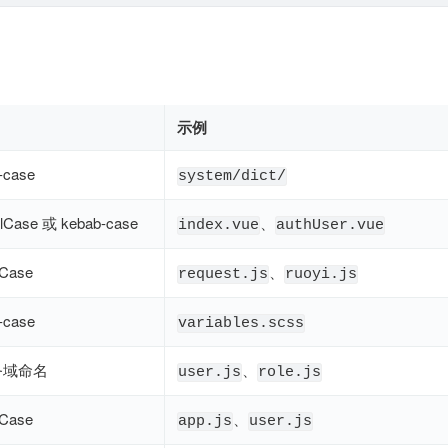
示例
-case
system/dict/
lCase 或 kebab-case
、
index.vue
authUser.vue
Case
、
request.js
ruoyi.js
-case
variables.scss
务域命名
、
user.js
role.js
Case
、
app.js
user.js