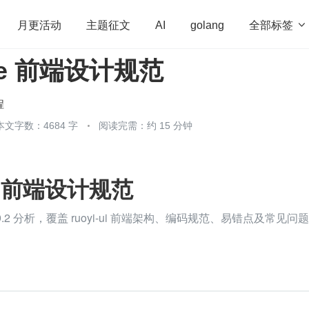
全部标签

月更活动
主题征文
AI
golang
Vue 前端设计规范
penHarmony
算法
学习方法
Web3.0
高
程序员
运维
深度思考
低代码
redis
程
本文字数：4684 字
阅读完需：约 15 分钟
ue 前端设计规范
 v3.9.2 分析，覆盖 ruoyi-ui 前端架构、编码规范、易错点及常见问