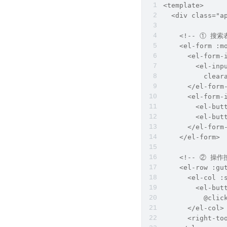
<template>
  <div class="a
    <!-- ① 搜索
    <el-form :m
      <el-form-
        <el-inp
          clear
      </el-form
      <el-form-
        <el-but
        <el-but
      </el-form
    </el-form>
    <!-- ② 操作
    <el-row :gu
      <el-col :
        <el-but
          @clic
      </el-col>
      <right-to