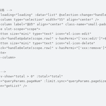
表格 -->
-loading="loading" :data="list" @selection-change="handl
-column type="selection" width="55" align="center" />
-column label="操作" align="center" class-name="small-pad
te slot-scope="scope">
utton size="mini" type="text" icon="el-icon-edit"
ick="handleUpdate(scope.row)" v-hasPermi="['xxx:edit']"
utton size="mini" type="text" icon="el-icon-delete"
ick="handleDelete(scope.row)" v-hasPermi="['xxx:remove'
ate>
e-column>
-->
 v-show="total > 0" :total="total"
c="queryParams.pageNum" :limit.sync="queryParams.pageSiz
on="getList" />