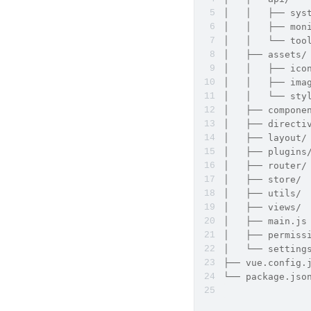
│   │   ├── sy
│   │   ├── mo
│   │   └── to
│   ├── assets/
│   │   ├── ico
│   │   ├── ima
│   │   └── st
│   ├── compon
│   ├── direct
│   ├── layout
│   ├── plugins
│   ├── router
│   ├── store/
│   ├── utils/
│   ├── views/
│   ├── main.j
│   ├── permis
│   └── settin
├── vue.config.
└── package.jso