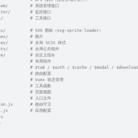
stem/         # 系统管理接口
nitor/        # 监控接口
ol/           # 工具接口
ns/          # SVG 图标（svg-sprite-loader）
ges/         # 图片
yles/         # 全局 SCSS 样式
ents/         # 全局公共组件
ive/          # 自定义指令
/             # 布局组件
/            # $tab / $auth / $cache / $modal / $downloa
/             # 路由配置
              # Vuex 状态管理
              # 工具函数
              # 页面视图
s             # 入口文件
sion.js       # 路由守卫
gs.js         # 应用配置
js
n