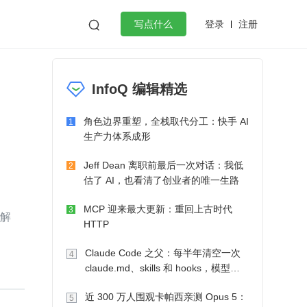
登录
注册

写点什么
效工作
数据库
Python
音视频
InfoQ 编辑精选
golang
微服务架构
flutter
角色边界重塑，全栈取代分工：快手 AI
1
生产力体系成形
Jeff Dean 离职前最后一次对话：我低
2
估了 AI，也看清了创业者的唯一生路
MCP 迎来最大更新：重回上古时代
3
题解
HTTP
Claude Code 之父：每半年清空一次
4
claude.md、skills 和 hooks，模型自
己会想办法
近 300 万人围观卡帕西亲测 Opus 5：
5