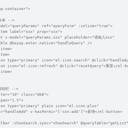
pp-container">
表单 -->
odel="queryParams" ref="queryForm" :inline="true">
item label="xxx" prop="xxx">
ut v-model="queryParams.xxx" placeholder="请输入xxx"
able @keyup.enter.native="handleQuery" />
-item>
item>
ton type="primary" icon="el-icon-search" @click="handle
ton icon="el-icon-refresh" @click="resetQuery">重置</el-b
-item>
按钮栏 -->
tter="10" class="mb8">
span="1.5">
ton type="primary" plain icon="el-icon-plus"
k="handleAdd" v-hasPermi="['xxx:add']">新增</el-button>
olbar :showSearch.sync="showSearch" @queryTable="getList