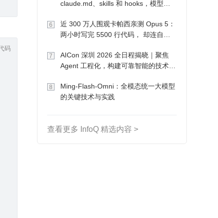
claude.md、skills 和 hooks，模型自
己会想办法
近 300 万人围观卡帕西亲测 Opus 5：
6
两小时写完 5500 行代码， 却连自己
写的游戏都玩不了
代码
AICon 深圳 2026 全日程揭晓｜聚焦
7
Agent 工程化，构建可靠智能的技术路
径
Ming-Flash-Omni：全模态统一大模型
8
的关键技术与实践
查看更多 InfoQ 精选内容 >