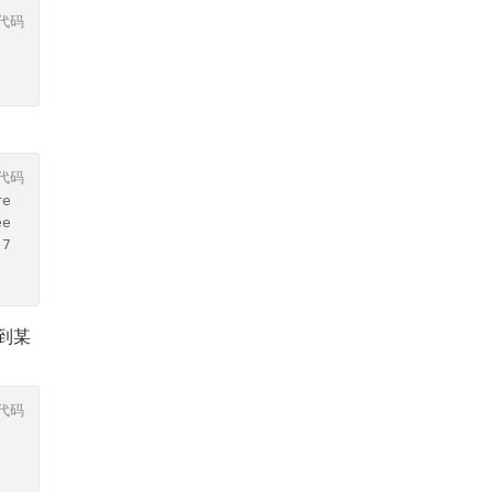
代码
代码
rent
eed
 7781k
体到某
代码