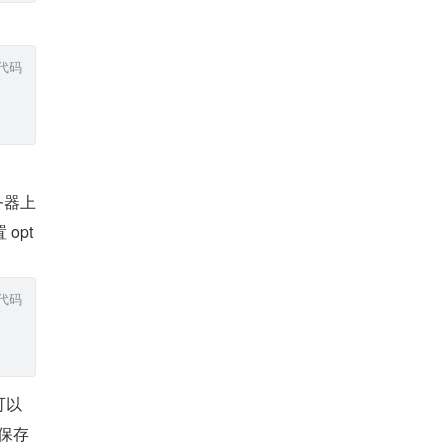
代码
务器上
opt
代码
可以
保存 