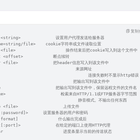
复制
nt <string>              设置用户代理发送给服务器
ame=string/file>    cookie字符串或文件读取位置
ar <file>                    操作结束后把cookie写入到这个文件中
at <offset>            断点续转
er <file>              把header信息写入到该文件中
                               来源网址
                                     连接失败时不显示http错误
                               把输出写到该文件中
name                      把输出写到该文件中，保留远程文件的文件名
nge>                      检索来自HTTP/1.1或FTP服务器字节范围
                                  静音模式。不输出任何东西
le <file>                  上传文件
er[:password]>      设置服务器的用户和密码
 [format]                什么输出完成后
ost[:port]>              在给定的端口上使用HTTP代理
-bar                        进度条显示当前的传送状态