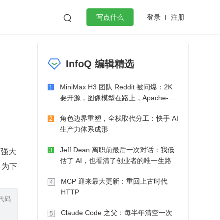
登录
注册

写点什么
效工作
数据库
Python
音视频
InfoQ 编辑精选
golang
微服务架构
flutter
MiniMax H3 团队 Reddit 被问爆：2K
1
要开源，图像模型在路上，Apache-2.0
也在考虑了
角色边界重塑，全栈取代分工：快手 AI
2
生产力体系成形
很强大
Jeff Dean 离职前最后一次对话：我低
3
估了 AI，也看清了创业者的唯一生路
 为下
MCP 迎来最大更新：重回上古时代
4
HTTP
代码
Claude Code 之父：每半年清空一次
5