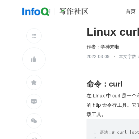
首页
Linux c
移动开发
Java
开源
架构
O

前端
AI
大数据
团队管理
作者：
学神来啦
查看更多
2022-03-09
本文字数：


命令：curl

在 Linux 中 cur

的 http 命令行工具
载工具。

语法：# curl [opt