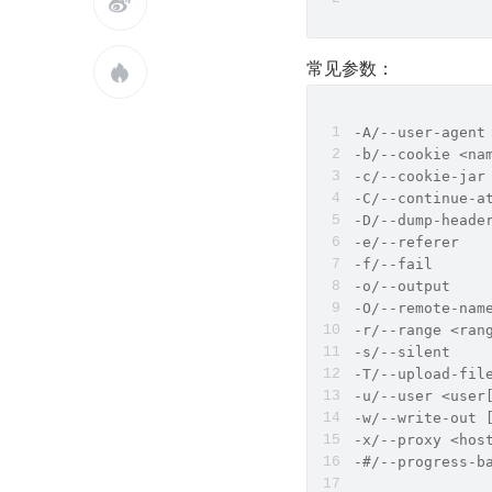

常见参数：

-A/--user-age
-b/--cookie <n
-c/--cookie-j
-C/--continue-
-D/--dump-head
-e/--referer   
-f/--fail     
-o/--output   
-O/--remote-
-r/--range <ra
-s/--silent  
-T/--upload-fi
-u/--user <us
-w/--write-out
-x/--proxy <h
-#/--progress