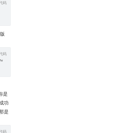
代码
的版
代码
ww.linux.com
：你是
页成功
定那是
代码