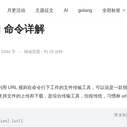
全部标签

月更活动
主题征文
AI
golang
url 命令详解
penHarmony
算法
学习方法
Web3.0
高
程序员
运维
深度思考
低代码
redis
5344 字
阅读完需：约 18 分钟
l 是一个利用 URL 规则在命令行下工作的文件传输工具，可以说是一款
。它支持文件的上传和下载，是综合传输工具，但按传统，习惯称 url
复制
ion] [url]