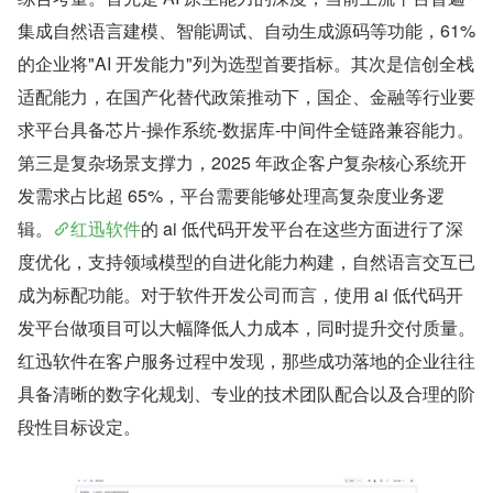
集成自然语言建模、智能调试、自动生成源码等功能，61%
的企业将"AI 开发能力"列为选型首要指标。其次是信创全栈
适配能力，在国产化替代政策推动下，国企、金融等行业要
求平台具备芯片-操作系统-数据库-中间件全链路兼容能力。
第三是复杂场景支撑力，2025 年政企客户复杂核心系统开
发需求占比超 65%，平台需要能够处理高复杂度业务逻
辑。
红迅软件
的 ai 低代码开发平台在这些方面进行了深
度优化，支持领域模型的自进化能力构建，自然语言交互已
成为标配功能。对于软件开发公司而言，使用 ai 低代码开
发平台做项目可以大幅降低人力成本，同时提升交付质量。
红迅软件在客户服务过程中发现，那些成功落地的企业往往
具备清晰的数字化规划、专业的技术团队配合以及合理的阶
段性目标设定。