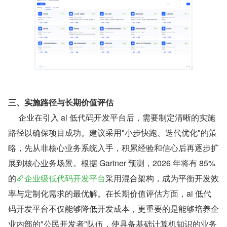
三、实施路径与长期价值评估
     企业在引入 ai 低代码开发平台后，需要制定清晰的实施
路径以确保项目成功。建议采用"小步快跑、迭代优化"的策
略，先从非核心业务系统入手，积累经验和信心后再逐步扩
展到核心业务场景。根据 Gartner 预测，2026 年将有 85%
的
企业级低代码开发平台
采用混合架构，成为平衡开发效
率与定制化需求的最优解。在长期价值评估方面，ai 低代
码开发平台不仅能够降低开发成本，更重要的是能够培养企
业内部的"公民开发者"队伍，使具备基础计算机知识的业务