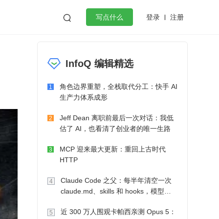
登录
注册

写点什么
效工作
数据库
Python
音视频
InfoQ 编辑精选
golang
微服务架构
flutter
角色边界重塑，全栈取代分工：快手 AI
1
生产力体系成形
Jeff Dean 离职前最后一次对话：我低
2
估了 AI，也看清了创业者的唯一生路
MCP 迎来最大更新：重回上古时代
3
HTTP
Claude Code 之父：每半年清空一次
4
claude.md、skills 和 hooks，模型自
己会想办法
近 300 万人围观卡帕西亲测 Opus 5：
5