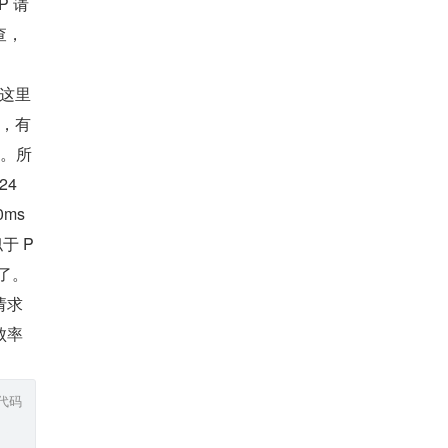
P 请
查，
这里
，有
的。所
4 
s 
于 P
值了。
请求
败率
代码