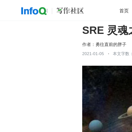
首页
SRE 灵魂之
移动开发
Java
开源
架构
O
前端
AI
大数据
团队管理
作者：
勇往直前的胖子
查看更多
2021-01-05
本文字数：
