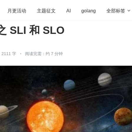
全部标签

月更活动
主题征文
AI
golang
 SLI 和 SLO
penHarmony
算法
学习方法
Web3.0
高
程序员
运维
深度思考
低代码
redis
2111 字
阅读完需：约 7 分钟