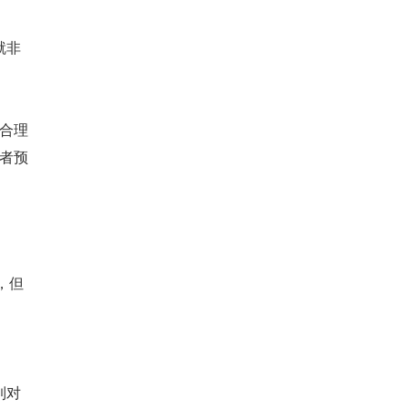
就非
合理
者预
，但
到对