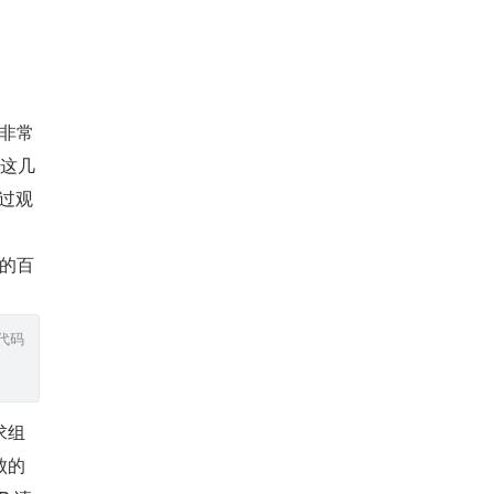
制非常
论这几
过观
的百
代码
败的