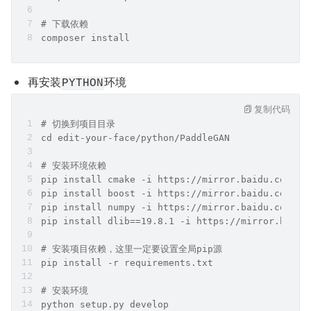
# 下载依赖
composer install
再安装
环境
PYTHON
复制代码
# 切换到项目目录
cd edit-your-face/python/PaddleGAN
# 安装环境依赖
pip install cmake -i https://mirror.baidu.com/py
pip install boost -i https://mirror.baidu.com/py
pip install numpy -i https://mirror.baidu.com/py
pip install dlib==19.8.1 -i https://mirror.baidu
# 安装项目依赖，这里一定要设置全局pip源
pip install -r requirements.txt
# 安装环境
python setup.py develop