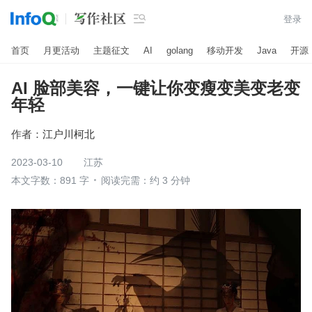

登录
首页
月更活动
主题征文
AI
golang
移动开发
Java
开源
AI 脸部美容，一键让你变瘦变美变老变
年轻
作者：
江户川柯北
2023-03-10
江苏
本文字数：891 字
阅读完需：约 3 分钟