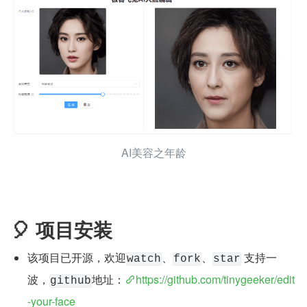
AI美容之年龄
🎈 项目安装
该项目已开源，欢迎
、
、
 支持一
watch
fork
star
波，
地址：
https://github.com/tinygeeker/edit
github
-your-face