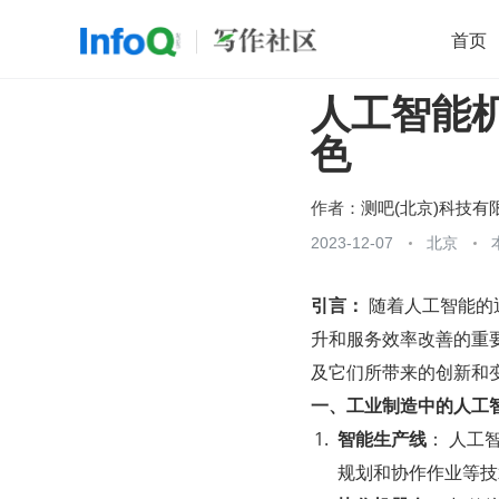
首页
人工智能
移动开发
Java
开源
架构
O
色
前端
AI
大数据
团队管理
查看更多

作者：
测吧(北京)科技有
2023-12-07
北京
引言：
 随着人工智能
升和服务效率改善的重
及它们所带来的创新和
一、工业制造中的人工
智能生产线
： 人工
规划和协作作业等技