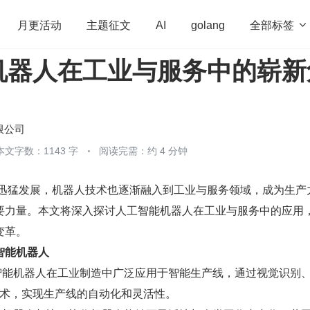
全部标签

月更活动
主题征文
AI
golang
机器人在工业与服务中的崭新
penHarmony
算法
学习方法
Web3.0
高
程序员
运维
深度思考
低代码
redis
限公司
本文字数：1143 字
阅读完需：约 4 分钟
的迅猛发展，机器人技术也逐渐融入到工业与服务领域，成为生产
要力量。本文将深入探讨人工智能机器人在工业与服务中的应用
变革。
智能机器人
智能机器人在工业制造中广泛应用于智能生产线，通过视觉识别
术，实现生产线的自动化和灵活性。