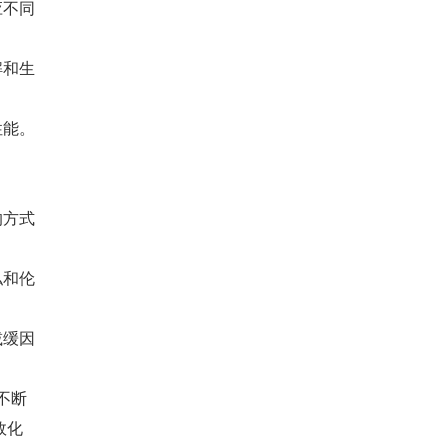
应不同
解和生
性能。
的方式
私和伦
减缓因
不断
效化