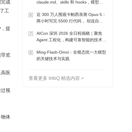
同完成
claude.md、skills 和 hooks，模型自
己会想办法
了工
近 300 万人围观卡帕西亲测 Opus 5：
6
两小时写完 5500 行代码， 却连自己
护，提
写的游戏都玩不了
AICon 深圳 2026 全日程揭晓｜聚焦
7
Agent 工程化，构建可靠智能的技术路
径
Ming-Flash-Omni：全模态统一大模型
8
能导览
的关键技术与实践
提高医
查看更多 InfoQ 精选内容 >
通过视
、物体