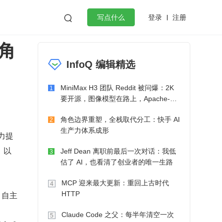
登录
注册

写点什么
角
效工作
数据库
Python
音视频
InfoQ 编辑精选
golang
微服务架构
flutter
MiniMax H3 团队 Reddit 被问爆：2K
1
要开源，图像模型在路上，Apache-2.0
也在考虑了
角色边界重塑，全栈取代分工：快手 AI
2
生产力体系成形
力提
，以
Jeff Dean 离职前最后一次对话：我低
3
估了 AI，也看清了创业者的唯一生路
MCP 迎来最大更新：重回上古时代
4
、自主
HTTP
Claude Code 之父：每半年清空一次
5