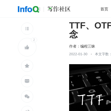
首页
TTF、OT
移动开发
Java
开源
架构
O

念
前端
AI
大数据
团队管理
2
查看更多

作者：
编程三昧

2022-01-30
本文字数：


