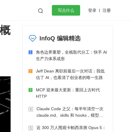
登录
注册

写点什么
关概
效工作
数据库
Python
音视频
InfoQ 编辑精选
golang
微服务架构
flutter
角色边界重塑，全栈取代分工：快手 AI
1
生产力体系成形
Jeff Dean 离职前最后一次对话：我低
2
估了 AI，也看清了创业者的唯一生路
MCP 迎来最大更新：重回上古时代
3
HTTP
Claude Code 之父：每半年清空一次
4
claude.md、skills 和 hooks，模型自
己会想办法
近 300 万人围观卡帕西亲测 Opus 5：
5