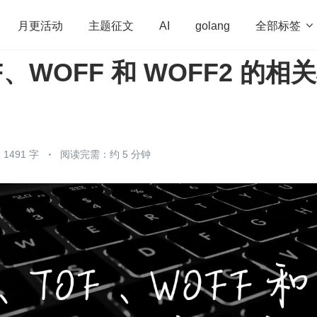
全部标签

月更活动
主题征文
AI
golang
F、WOFF 和 WOFF2 的相
penHarmony
算法
学习方法
Web3.0
高
程序员
运维
深度思考
低代码
redis
1491 字
阅读完需：约 5 分钟