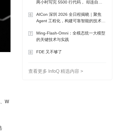
两小时写完 5500 行代码， 却连自己
写的游戏都玩不了
AICon 深圳 2026 全日程揭晓｜聚焦
6
Agent 工程化，构建可靠智能的技术路
径
Ming-Flash-Omni：全模态统一大模型
7
的关键技术与实践
FDE 又不够了
8
查看更多 InfoQ 精选内容 >
F、W
选