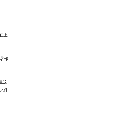
在正
位著作
，且这
，文件