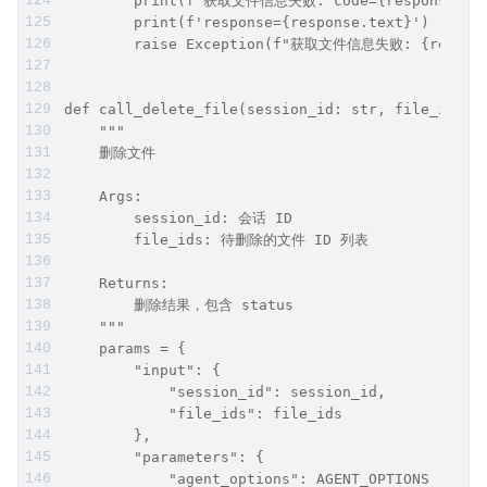
        print(f'获取文件信息失败: code={response.sta
        print(f'response={response.text}')
        raise Exception(f"获取文件信息失败: {respons
def call_delete_file(session_id: str, file_ids: 
    """
    删除文件
    Args:
        session_id: 会话 ID
        file_ids: 待删除的文件 ID 列表
    Returns:
        删除结果，包含 status
    """
    params = {
        "input": {
            "session_id": session_id,
            "file_ids": file_ids
        },
        "parameters": {
            "agent_options": AGENT_OPTIONS