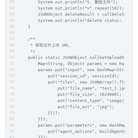
        System.out.println("5. 删除文件");
        System.out.println("=".repeat(50));
        JSONObject deleteResult = callDeleteFile
        System.out.println("delete status: " + d
    }
    /**
     * 获取文件上传 URL
     */
    public static JSONObject callGetUploadUrl(St
        Map<String, Object> params = new HashMap
        params.put("input", new HashMap<String, 
            put("session_id", sessionId);
            put("files", new JSONArray().fluentA
                put("file_name", "test_1.jpg");
                put("file_size", 1024000);
                put("content_type", "image/jpeg"
                put("file_ext", "jpg");
            }}));
        }});
        params.put("parameters", new HashMap<Str
            put("agent_options", buildAgentOptio
        }});