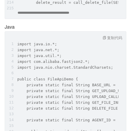
        delete_result = call_delete_file(SESSION
Java
复制代码
import java.io.*;
import java.net.*;
import java.util.*;
import com.alibaba.fastjson2.*;
import java.nio.charset.StandardCharsets;
public class FileApiDemo {
    private static final String BASE_URL = "http
    private static final String GET_UPLOAD_URL =
    private static final String UPLOAD_CALLBACK 
    private static final String GET_FILE_INFO = 
    private static final String DELETE_FILE = BA
    private static final String AGENT_ID = "aid-