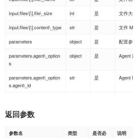
input.files\[\].file\_size
int
是
文件大小
input.files\[\].content\_type
str
是
文件 MI
parameters
object
是
配置参数
parameters.agent\_option
object
是
Agent 
s
parameters.agent\_option
str
是
Agent ID
s.agent\_id
返回参数
参数名
类型
是否必
说明