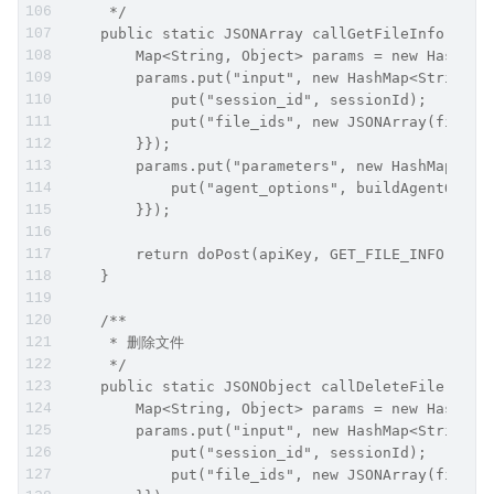
     */
    public static JSONArray callGetFileInfo(Stri
        Map<String, Object> params = new HashMap
        params.put("input", new HashMap<String, 
            put("session_id", sessionId);
            put("file_ids", new JSONArray(fileId
        }});
        params.put("parameters", new HashMap<Str
            put("agent_options", buildAgentOptio
        }});
        return doPost(apiKey, GET_FILE_INFO, par
    }
    /**
     * 删除文件
     */
    public static JSONObject callDeleteFile(Stri
        Map<String, Object> params = new HashMap
        params.put("input", new HashMap<String, 
            put("session_id", sessionId);
            put("file_ids", new JSONArray(fileId