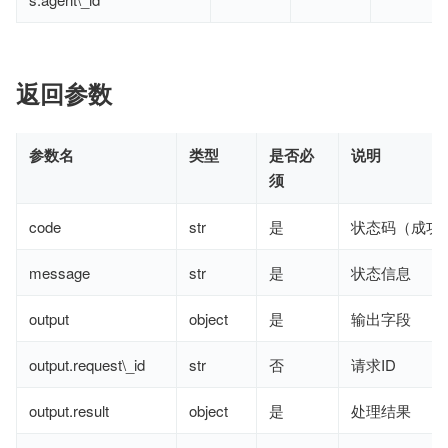
返回参数
参数名
类型
是否必
说明
须
code
str
是
状态码（成功：
message
str
是
状态信息
output
object
是
输出字段
output.request\_id
str
否
请求ID
output.result
object
是
处理结果