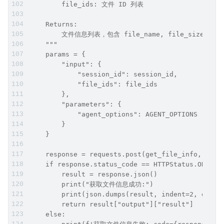
        file_ids: 文件 ID 列表
    Returns:
        文件信息列表，包含 file_name, file_size, cont
    """
    params = {
        "input": {
            "session_id": session_id,
            "file_ids": file_ids
        },
        "parameters": {
            "agent_options": AGENT_OPTIONS
        }
    }
    response = requests.post(get_file_info, json
    if response.status_code == HTTPStatus.OK:
        result = response.json()
        print("获取文件信息成功:")
        print(json.dumps(result, indent=2, ensur
        return result["output"]["result"]
    else: