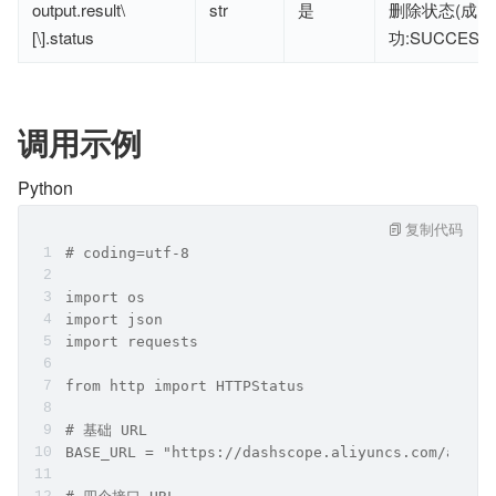
output.result\
str
是
删除状态(成
[\].status
功:SUCCESS)
调用示例
Python
复制代码
# coding=utf-8
import os
import json
import requests
from http import HTTPStatus
# 基础 URL
BASE_URL = "https://dashscope.aliyuncs.com/api/v