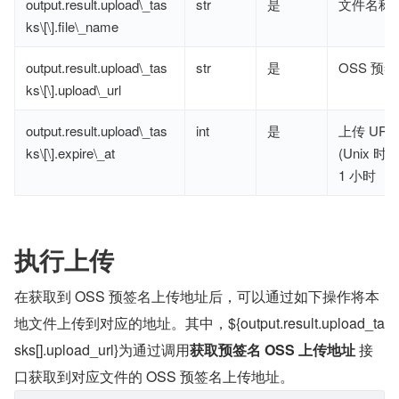
output.result.upload\_tas
str
是
文件名称
ks\[\].file\_name
output.result.upload\_tas
str
是
OSS 预
ks\[\].upload\_url
output.result.upload\_tas
int
是
上传 UR
ks\[\].expire\_at
(Unix 
1 小时
执行上传
在获取到 OSS 预签名上传地址后，可以通过如下操作将本
地文件上传到对应的地址。其中，${output.result.upload_ta
sks[].upload_url}为通过调用
获取预签名 OSS 上传地址
 接
口获取到对应文件的 OSS 预签名上传地址。