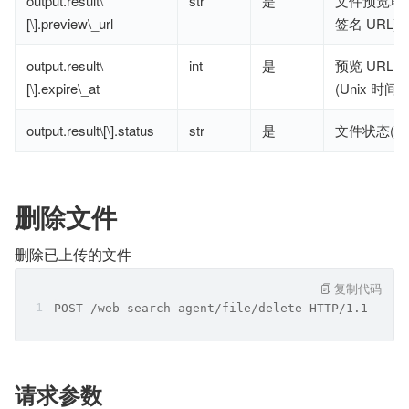
output.result\
str
是
文件预览地址
[\].preview\_url
签名 URL)
output.result\
int
是
预览 URL
[\].expire\_at
(Unix 时间戳
output.result\[\].status
str
是
文件状态(如:d
删除文件
删除已上传的文件
复制代码
POST /web-search-agent/file/delete HTTP/1.1
请求参数