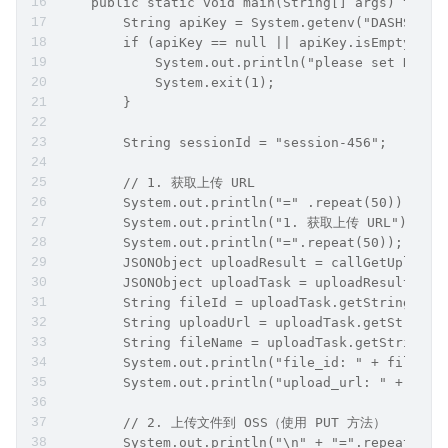
    public static void main(String[] args) throw
        String apiKey = System.getenv("DASHSCOPE
        if (apiKey == null || apiKey.isEmpty()) 
            System.out.println("please set DASHS
            System.exit(1);
        }
        String sessionId = "session-456";
        // 1. 获取上传 URL
        System.out.println("=" .repeat(50));
        System.out.println("1. 获取上传 URL");
        System.out.println("=".repeat(50));
        JSONObject uploadResult = callGetUploadU
        JSONObject uploadTask = uploadResult.get
        String fileId = uploadTask.getString("fi
        String uploadUrl = uploadTask.getString(
        String fileName = uploadTask.getString("
        System.out.println("file_id: " + fileId)
        System.out.println("upload_url: " + uplo
        // 2. 上传文件到 OSS（使用 PUT 方法）
        System.out.println("\n" + "=".repeat(50)