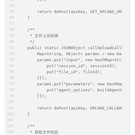
        return doPost(apiKey, GET_UPLOAD_URL, pa
    }
    /**
     * 文件上传回调
     */
    public static JSONObject callUploadCallback(
        Map<String, Object> params = new HashMap
        params.put("input", new HashMap<String, 
            put("session_id", sessionId);
            put("file_id", fileId);
        }});
        params.put("parameters", new HashMap<Str
            put("agent_options", buildAgentOptio
        }});
        return doPost(apiKey, UPLOAD_CALLBACK, p
    }
    /**
     * 获取文件信息