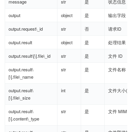
message
str
是
状态信息
output
object
是
输出字段
output.request\_id
str
否
请求ID
output.result
object
是
处理结果
output.result\[\].file\_id
str
是
文件 ID
output.result\
str
是
文件名称
[\].file\_name
output.result\
int
是
文件大小(字
[\].file\_size
output.result\
str
是
文件 MIME
[\].content\_type