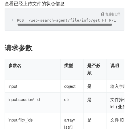
查看已经上传文件的状态信息
复制代码
POST /web-search-agent/file/info/get HTTP/1.1
请求参数
参数名
类型
是否必
说明
须
input
object
是
输入字段
input.session\_id
str
是
文件操作 s
id（业务
input.file\_ids
array\
是
文件 ID 
[str\]