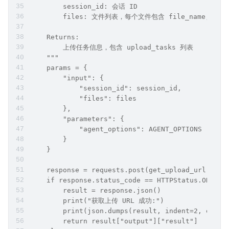
        session_id: 会话 ID
        files: 文件列表，每个文件包含 file_name, file_s
    Returns:
        上传任务信息，包含 upload_tasks 列表
    """
    params = {
        "input": {
            "session_id": session_id,
            "files": files
        },
        "parameters": {
            "agent_options": AGENT_OPTIONS
        }
    }
    response = requests.post(get_upload_url, jso
    if response.status_code == HTTPStatus.OK:
        result = response.json()
        print("获取上传 URL 成功:")
        print(json.dumps(result, indent=2, ensur
        return result["output"]["result"]