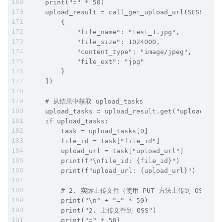
    print("=" * 50)
    upload_result = call_get_upload_url(SESSION_
        {
            "file_name": "test_1.jpg",
            "file_size": 1024000,
            "content_type": "image/jpeg",
            "file_ext": "jpg"
        }
    ])
    # 从结果中获取 upload_tasks
    upload_tasks = upload_result.get("upload_tas
    if upload_tasks:
        task = upload_tasks[0]
        file_id = task["file_id"]
        upload_url = task["upload_url"]
        print(f"\nfile_id: {file_id}")
        print(f"upload_url: {upload_url}")
        # 2. 实际上传文件（使用 PUT 方法上传到 OSS）
        print("\n" + "=" * 50)
        print("2. 上传文件到 OSS")
        print("=" * 50)