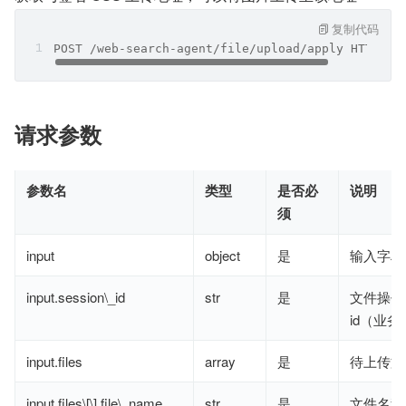
复制代码
POST /web-search-agent/file/upload/apply HTTP/1.
请求参数
参数名
类型
是否必
说明
须
input
object
是
输入字段
input.session\_id
str
是
文件操作 s
id（业
input.files
array
是
待上传文
input.files\[\].file\_name
str
是
文件名称