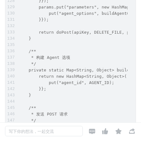
        }});
        params.put("parameters", new HashMap<Str
            put("agent_options", buildAgentOptio
        }});
        return doPost(apiKey, DELETE_FILE, param
    }
    /**
     * 构建 Agent 选项
     */
    private static Map<String, Object> buildAgen
        return new HashMap<String, Object>() {{
            put("agent_id", AGENT_ID);
        }};
    }
    /**
     * 发送 POST 请求
     */
    private static JSONObject doPost(String apiK




写下你的想法，一起交流
        URL url = new URL(urlStr);
        HttpURLConnection conn = (HttpURLConnect