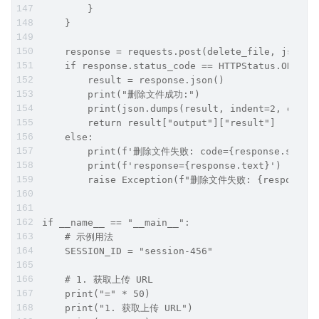
        }
    }
    response = requests.post(delete_file, json=p
    if response.status_code == HTTPStatus.OK:
        result = response.json()
        print("删除文件成功:")
        print(json.dumps(result, indent=2, ensur
        return result["output"]["result"]
    else:
        print(f'删除文件失败: code={response.status
        print(f'response={response.text}')
        raise Exception(f"删除文件失败: {response.s
if __name__ == "__main__":
    # 示例用法
    SESSION_ID = "session-456"
    # 1. 获取上传 URL
    print("=" * 50)
    print("1. 获取上传 URL")