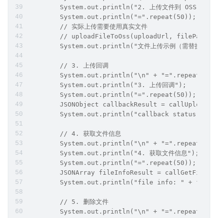
        System.out.println("2. 上传文件到 OSS");
        System.out.println("=".repeat(50));
        // 实际上传需要使用真实文件
        // uploadFileToOss(uploadUrl, filePath);
        System.out.println("文件上传示例（需替换为
        // 3. 上传回调
        System.out.println("\n" + "=".repeat(50)
        System.out.println("3. 上传回调");
        System.out.println("=".repeat(50));
        JSONObject callbackResult = callUploadCa
        System.out.println("callback status: " +
        // 4. 获取文件信息
        System.out.println("\n" + "=".repeat(50)
        System.out.println("4. 获取文件信息");
        System.out.println("=".repeat(50));
        JSONArray fileInfoResult = callGetFileIn
        System.out.println("file info: " + fileI
        // 5. 删除文件
        System.out.println("\n" + "=".repeat(50)