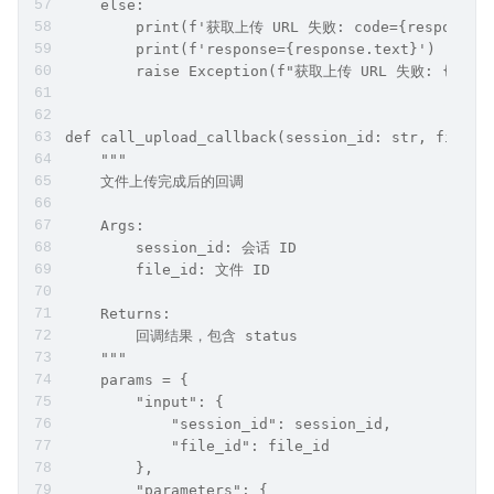
    else:
        print(f'获取上传 URL 失败: code={response.s
        print(f'response={response.text}')
        raise Exception(f"获取上传 URL 失败: {respo
def call_upload_callback(session_id: str, file_i
    """
    文件上传完成后的回调
    Args:
        session_id: 会话 ID
        file_id: 文件 ID
    Returns:
        回调结果，包含 status
    """
    params = {
        "input": {
            "session_id": session_id,
            "file_id": file_id
        },
        "parameters": {