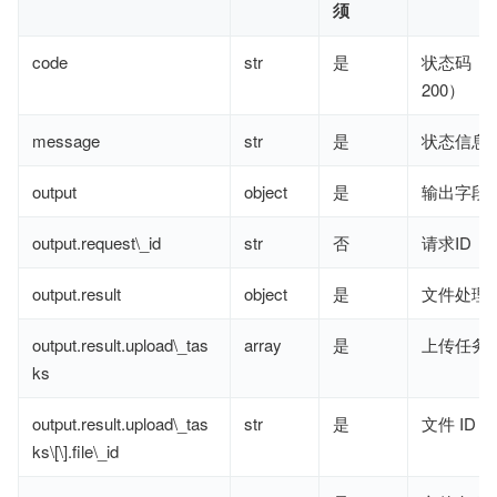
须
code
str
是
状态码（
200）
message
str
是
状态信息
output
object
是
输出字段
output.request\_id
str
否
请求ID
output.result
object
是
文件处理
output.result.upload\_tas
array
是
上传任务
ks
output.result.upload\_tas
str
是
文件 ID
ks\[\].file\_id