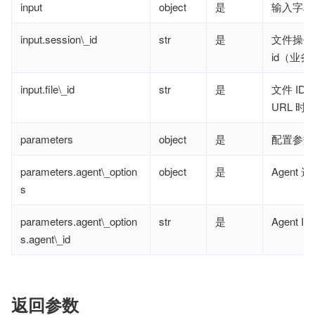
input
object
是
输入字段
input.session\_id
str
是
文件操作 s
id（业
input.file\_id
str
是
文件 ID
URL 时
parameters
object
是
配置参数
parameters.agent\_option
object
是
Agent 
s
parameters.agent\_option
str
是
Agent ID
s.agent\_id
返回参数