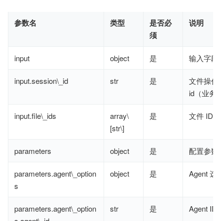
参数名
类型
是否必
说明
须
input
object
是
输入字段
input.session\_id
str
是
文件操作 s
id（业务
input.file\_ids
array\
是
文件 ID 
[str\]
parameters
object
是
配置参数
parameters.agent\_option
object
是
Agent 
s
parameters.agent\_option
str
是
Agent ID
s.agent\_id