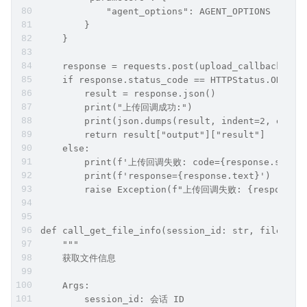
            "agent_options": AGENT_OPTIONS
        }
    }
    response = requests.post(upload_callback, js
    if response.status_code == HTTPStatus.OK:
        result = response.json()
        print("上传回调成功:")
        print(json.dumps(result, indent=2, ensur
        return result["output"]["result"]
    else:
        print(f'上传回调失败: code={response.status
        print(f'response={response.text}')
        raise Exception(f"上传回调失败: {response.s
def call_get_file_info(session_id: str, file_ids
    """
    获取文件信息
    Args:
        session_id: 会话 ID