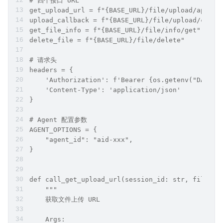
# 四个接口 URL
get_upload_url = f"{BASE_URL}/file/upload/apply"
upload_callback = f"{BASE_URL}/file/upload/callb
get_file_info = f"{BASE_URL}/file/info/get"
delete_file = f"{BASE_URL}/file/delete"
# 请求头
headers = {
    'Authorization': f'Bearer {os.getenv("DASHS
    'Content-Type': 'application/json'
}
# Agent 配置参数
AGENT_OPTIONS = {
    "agent_id": "aid-xxx",
}
def call_get_upload_url(session_id: str, files: 
    """
    获取文件上传 URL
    Args: