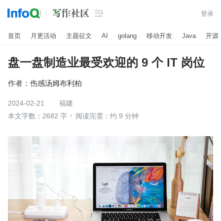

登录
首页
月更活动
主题征文
AI
golang
移动开发
Java
开源
盘一盘制造业最受欢迎的 9 个 IT 岗位
作者：
伤感汤姆布利柏
2024-02-21
福建
本文字数：2682 字
阅读完需：约 9 分钟