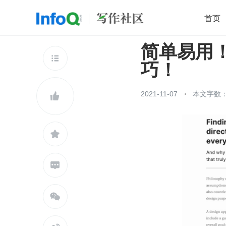
首页
简单易用！
移动开发
Java
开源
架构
O

巧！
前端
AI
大数据
团队管理
查看更多

2021-11-07
本文字数：



