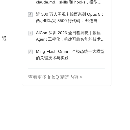
claude.md、skills 和 hooks，模型自
己会想办法
近 300 万人围观卡帕西亲测 Opus 5：
6
两小时写完 5500 行代码， 却连自己
写的游戏都玩不了
AICon 深圳 2026 全日程揭晓｜聚焦
7
，通
Agent 工程化，构建可靠智能的技术路
径
Ming-Flash-Omni：全模态统一大模型
8
的关键技术与实践
查看更多 InfoQ 精选内容 >