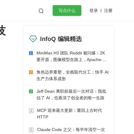
登录
注册

写点什么
技
效工作
数据库
Python
音视频
InfoQ 编辑精选
golang
微服务架构
flutter
MiniMax H3 团队 Reddit 被问爆：2K
1
要开源，图像模型在路上，Apache-2.0
也在考虑了
角色边界重塑，全栈取代分工：快手 AI
2
生产力体系成形
Jeff Dean 离职前最后一次对话：我低
3
估了 AI，也看清了创业者的唯一生路
MCP 迎来最大更新：重回上古时代
4
HTTP
Claude Code 之父：每半年清空一次
5