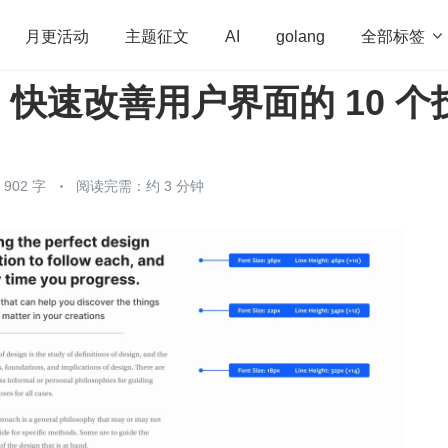
全部标签

月更活动
主题征文
AI
golang
快速改善用户界面的 10 个
penHarmony
算法
学习方法
Web3.0
高
程序员
运维
深度思考
低代码
redis
902 字
阅读完需：约 3 分钟