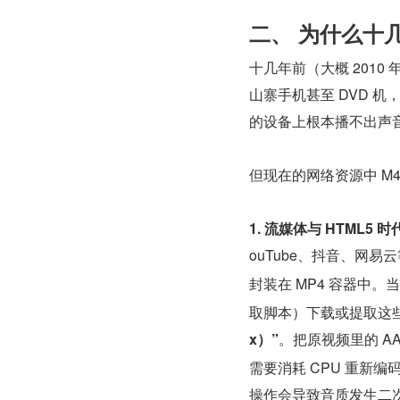
二、 为什么十
十几年前（大概 2010
山寨手机甚至 DVD 机
的设备上根本播不出声
但现在的网络资源中 M
1. 流媒体与 HTML5
ouTube、抖音、网易
封装在 MP4 容器中
取脚本）下载或提取这
x）”
。把原视频里的 A
需要消耗 CPU 重新编
操作会导致音质发生二