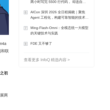
两小时写完 5500 行代码， 却连自己
写的游戏都玩不了
AICon 深圳 2026 全日程揭晓｜聚焦
6
Agent 工程化，构建可靠智能的技术路
径
Ming-Flash-Omni：全模态统一大模型
7
的关键技术与实践
a 
FDE 又不够了
8
别和联
查看更多 InfoQ 精选内容 >
计之初
发展两