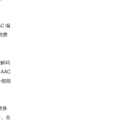
C 编
在消费
件解码
AC 
全都能
替换
多。在