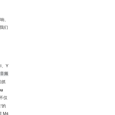
音响、
在我们
i、Y
 音频
的抓
u
不仅
”的
 M4