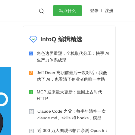
登录
注册

写点什么
效工作
数据库
Python
音视频
InfoQ 编辑精选
golang
微服务架构
flutter
角色边界重塑，全栈取代分工：快手 AI
1
生产力体系成形
Jeff Dean 离职前最后一次对话：我低
2
估了 AI，也看清了创业者的唯一生路
MCP 迎来最大更新：重回上古时代
3
HTTP
Claude Code 之父：每半年清空一次
4
claude.md、skills 和 hooks，模型自
己会想办法
近 300 万人围观卡帕西亲测 Opus 5：
5