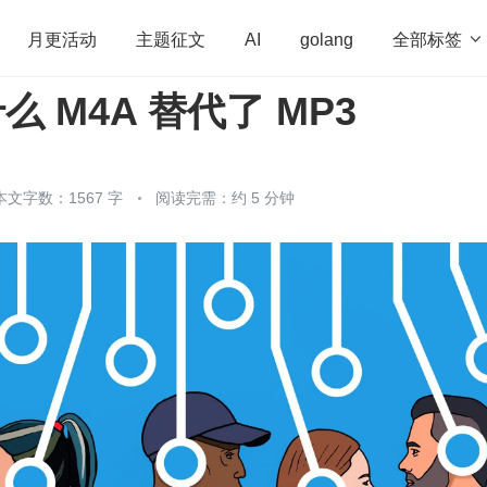
全部标签

月更活动
主题征文
AI
golang
什么 M4A 替代了 MP3
penHarmony
算法
学习方法
Web3.0
高
程序员
运维
深度思考
低代码
redis
本文字数：1567 字
阅读完需：约 5 分钟