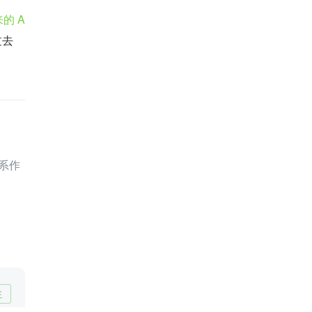
的 A
过去
系作
注