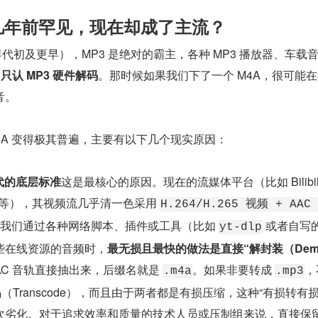
几年前罕见，现在却成了主流？
 年代初及更早），MP3 是绝对的霸主，各种 MP3 播放器、车载
，
只认 MP3 硬件解码
。那时候如果我们下了一个 M4A，很可能
音。
4A 变得极其普遍，主要有以下几个现实原因：
 时代的底层标准
这是最核心的原因。现在的流媒体平台（比如 Bilibil
云等），其视频流几乎清一色采用 
H.264/H.265 视频 + AAC
。当我们通过各种网络脚本、插件或工具（比如 
 或者自写
yt-dlp
些在线资源的音频时，
最无损且最快的做法是直接“解封装（Dem
AC 音轨直接抽出来，后缀名就是 
。如果非要转成 
，
.m4a
.mp3
码（Transcode），而且由于两者都是有损压缩，这种“有损转有损
次劣化。对于追求效率和质量的技术人员或压制组来说，直接保留