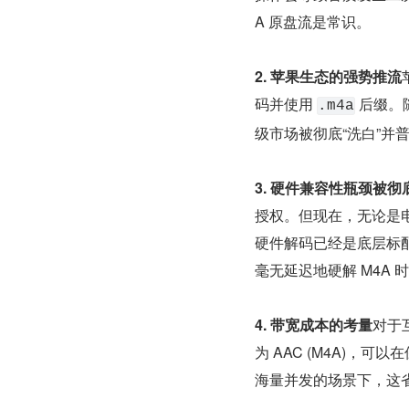
A 原盘流是常识。
2. 苹果生态的强势推流
码并使用 
 后缀。随
.m4a
级市场被彻底“洗白”并
3. 硬件兼容性瓶颈被彻
授权。但现在，无论是电
硬件解码已经是底层标配。
毫无延迟地硬解 M4A
4. 带宽成本的考量
对于
为 AAC (M4A)，
海量并发的场景下，这省