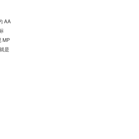
的 AA
的标
 MP
就是 