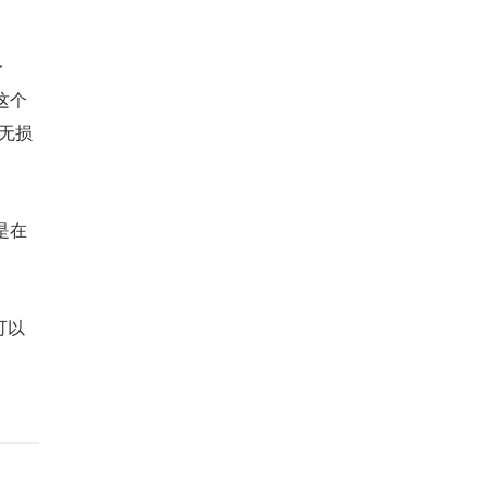
一
这个
无损
是在
可以