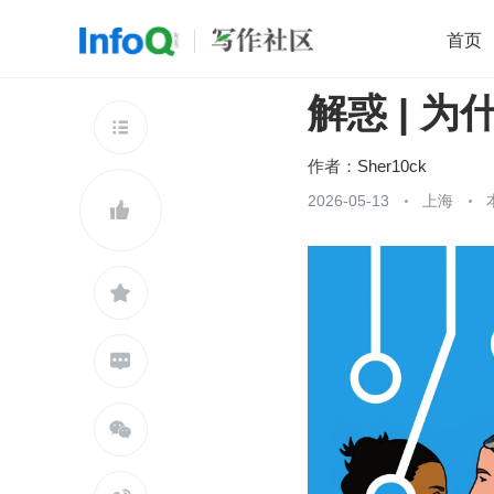
首页
解惑 | 为
移动开发
Java
开源
架构
O

前端
AI
大数据
团队管理
作者：
Sher10ck
查看更多
2026-05-13
上海




