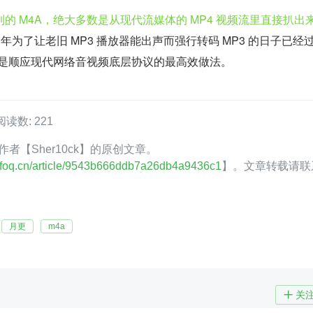
的 M4A，绝大多数是从现代流媒体的 MP4 视频流里直接扒出来
年为了让老旧 MP3 播放器能出声而强行转码 MP3 的日子已经
才是顺应现代网络音视频底层协议的最高效做法。
阅读数: 221
Q 作者【Sher10ck】的原创文章。
.infoq.cn/article/9543b666ddb7a26db4a9436c1
】。文章转载请联
月更
m4a
关
