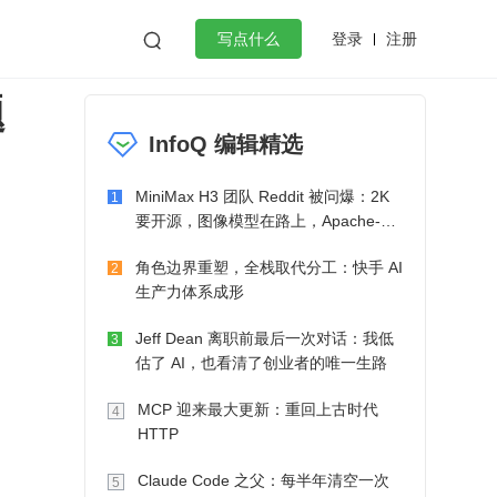
登录
注册

写点什么
题
效工作
数据库
Python
音视频
InfoQ 编辑精选
golang
微服务架构
flutter
MiniMax H3 团队 Reddit 被问爆：2K
1
要开源，图像模型在路上，Apache-2.0
也在考虑了
角色边界重塑，全栈取代分工：快手 AI
2
生产力体系成形
Jeff Dean 离职前最后一次对话：我低
3
估了 AI，也看清了创业者的唯一生路
MCP 迎来最大更新：重回上古时代
4
HTTP
Claude Code 之父：每半年清空一次
5