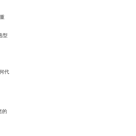
重
选型
何代
老的