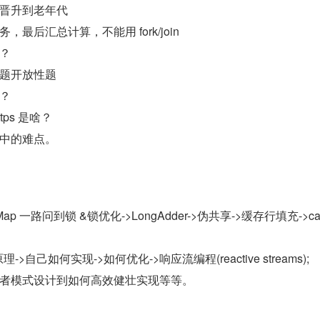
晋升到老年代
最后汇总计算，不能用 fork/join
？
题开放性题
？
tps 是啥？
中的难点。
ashMap 一路问到锁 &锁优化->LongAdder->伪共享->缓存行填充->ca
原理->自己如何实现->如何优化->响应流编程(reactive streams);
者模式设计到如何高效健壮实现等等。