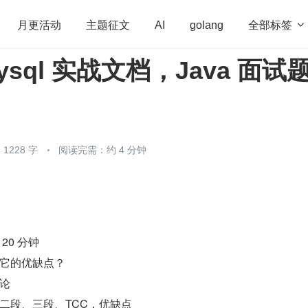
全部标签

月更活动
主题征文
AI
golang
Mysql 实战文档，Java 面试
penHarmony
算法
学习方法
Web3.0
高
程序员
运维
深度思考
低代码
redis
1228 字
阅读完需：约 4 分钟
20 分钟
它的优缺点？
理论
二段、三段、TCC，优缺点