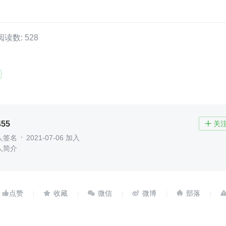
阅读数: 528
455
关

人签名
2021-07-06 加入
人简介




