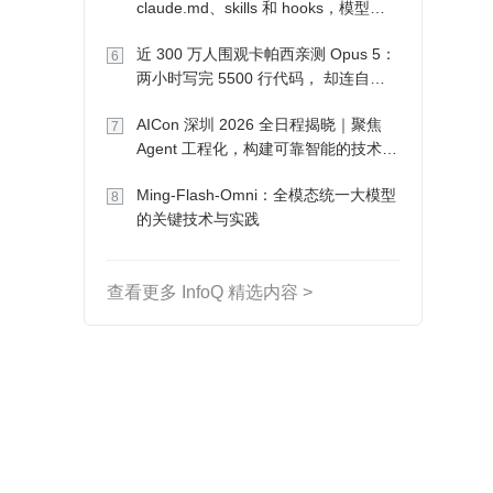
claude.md、skills 和 hooks，模型自
己会想办法
近 300 万人围观卡帕西亲测 Opus 5：
6
两小时写完 5500 行代码， 却连自己
写的游戏都玩不了
AICon 深圳 2026 全日程揭晓｜聚焦
7
Agent 工程化，构建可靠智能的技术路
径
Ming-Flash-Omni：全模态统一大模型
8
的关键技术与实践
查看更多 InfoQ 精选内容 >