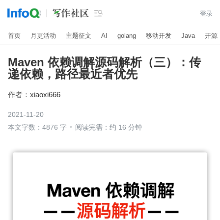

登录
首页
月更活动
主题征文
AI
golang
移动开发
Java
开源
Maven 依赖调解源码解析（三）：传
递依赖，路径最近者优先
作者：
xiaoxi666
2021-11-20
本文字数：4876 字
阅读完需：约 16 分钟