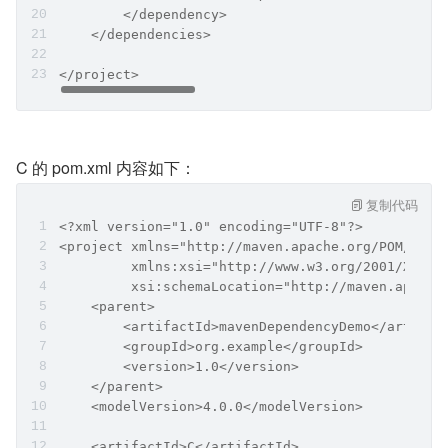
        </dependency>
    </dependencies>
</project>
C 的 pom.xml 内容如下：
复制代码
<?xml version="1.0" encoding="UTF-8"?>
<project xmlns="http://maven.apache.org/POM/4.0.
         xmlns:xsi="http://www.w3.org/2001/XMLSc
         xsi:schemaLocation="http://maven.apache
    <parent>
        <artifactId>mavenDependencyDemo</artifac
        <groupId>org.example</groupId>
        <version>1.0</version>
    </parent>
    <modelVersion>4.0.0</modelVersion>
    <artifactId>C</artifactId>