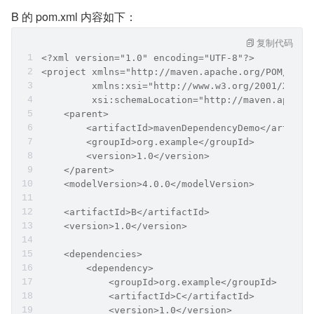
B 的 pom.xml 内容如下：
复制代码
<?xml version="1.0" encoding="UTF-8"?>
<project xmlns="http://maven.apache.org/POM/4.0.
         xmlns:xsi="http://www.w3.org/2001/XMLSc
         xsi:schemaLocation="http://maven.apache
    <parent>
        <artifactId>mavenDependencyDemo</artifac
        <groupId>org.example</groupId>
        <version>1.0</version>
    </parent>
    <modelVersion>4.0.0</modelVersion>
    <artifactId>B</artifactId>
    <version>1.0</version>
    <dependencies>
        <dependency>
            <groupId>org.example</groupId>
            <artifactId>C</artifactId>
            <version>1.0</version>