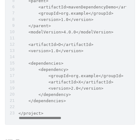
    <parent>
        <artifactId>mavenDependencyDemo</artifac
        <groupId>org.example</groupId>
        <version>1.0</version>
    </parent>
    <modelVersion>4.0.0</modelVersion>
    <artifactId>D</artifactId>
    <version>1.0</version>
    <dependencies>
        <dependency>
            <groupId>org.example</groupId>
            <artifactId>X</artifactId>
            <version>2.0</version>
        </dependency>
    </dependencies>
</project>