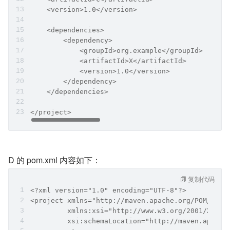
    <version>1.0</version>
    <dependencies>
        <dependency>
            <groupId>org.example</groupId>
            <artifactId>X</artifactId>
            <version>1.0</version>
        </dependency>
    </dependencies>
</project>
D 的 pom.xml 内容如下：
复制代码
<?xml version="1.0" encoding="UTF-8"?>
<project xmlns="http://maven.apache.org/POM/4.0.
         xmlns:xsi="http://www.w3.org/2001/XMLSc
         xsi:schemaLocation="http://maven.apache