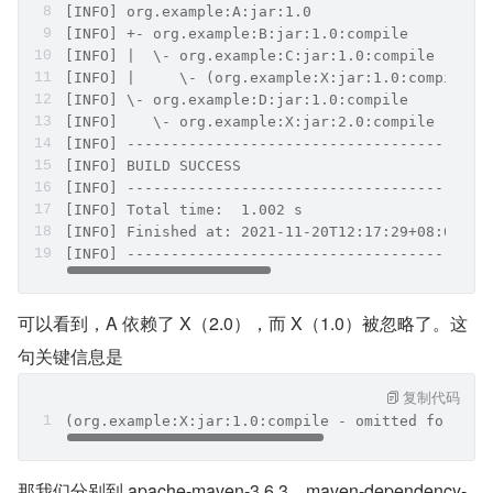
[INFO] org.example:A:jar:1.0
[INFO] +- org.example:B:jar:1.0:compile
[INFO] |  \- org.example:C:jar:1.0:compile
[INFO] |     \- (org.example:X:jar:1.0:compile -
[INFO] \- org.example:D:jar:1.0:compile
[INFO]    \- org.example:X:jar:2.0:compile
[INFO] -----------------------------------------
[INFO] BUILD SUCCESS
[INFO] -----------------------------------------
[INFO] Total time:  1.002 s
[INFO] Finished at: 2021-11-20T12:17:29+08:00
[INFO] -----------------------------------------
可以看到，A 依赖了 X（2.0），而 X（1.0）被忽略了。这
句关键信息是
复制代码
(org.example:X:jar:1.0:compile - omitted for con
那我们分别到 apache-maven-3.6.3、maven-dependency-