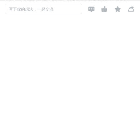




状态。
写下你的想法，一起交流
由于是在代码维度进行分析，要求读者对 single-spa 有一
定的了解，阅读效果会更好。
2 single-spa 加载子应用的过程
基座应用中配置的加载子应用配置，在配置子应用对象的 a
pp 方法中会把子应用 chunk-vendors.js、app.js 插入到页
面，并且执行 chunk-vendors.js、app.js 两个子应用依赖的 
js。