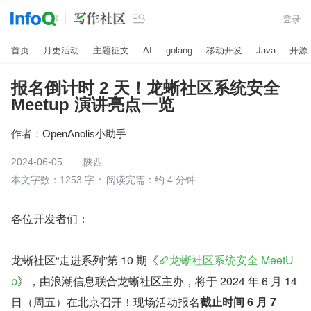

登录
首页
月更活动
主题征文
AI
golang
移动开发
Java
开源
报名倒计时 2 天！龙蜥社区系统安全
Meetup 演讲亮点一览
作者：
OpenAnolis小助手
2024-06-05
陕西
本文字数：1253 字
阅读完需：约 4 分钟
各位开发者们：
龙蜥社区“走进系列”第 10 期《
龙蜥社区系统安全 MeetU
p
》，由浪潮信息联合龙蜥社区主办，将于 2024 年 6 月 14 
日（周五）在北京召开！现场活动报名
截止时间 6 月 7 