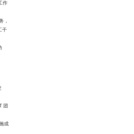
工作
务，
工干
功
使
T 团
施成