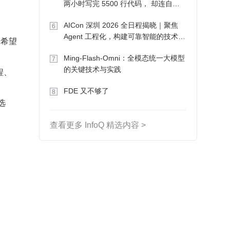
两小时写完 5500 行代码， 却连自己
写的游戏都玩不了
AICon 深圳 2026 全日程揭晓｜聚焦
6
Agent 工程化，构建可靠智能的技术路
则希望
径
Ming-Flash-Omni：全模态统一大模型
7
的关键技术与实践
程、
FDE 又不够了
8
选
查看更多 InfoQ 精选内容 >