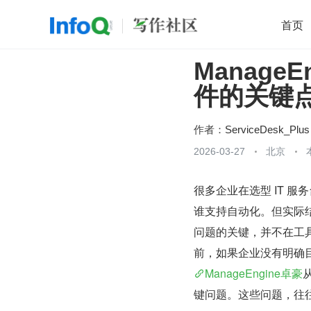
首页
ManageE
移动开发
Java
开源
架构
O
件的关键
前端
AI
大数据
团队管理
查看更多

作者：
ServiceDesk_Plus
2026-03-27
北京
很多企业在选型 IT 服
谁支持自动化。但实际
问题的关键，并不在工具
前，如果企业没有明确
ManageEngine卓豪
键问题。这些问题，往