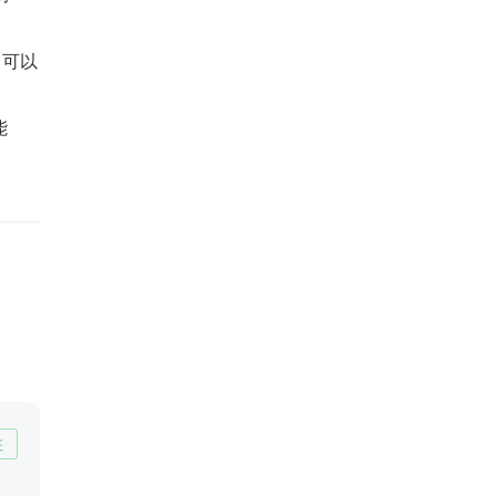
，可以
能
注