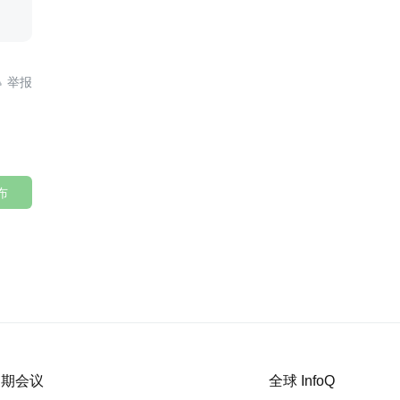

布
 近期会议
全球 InfoQ