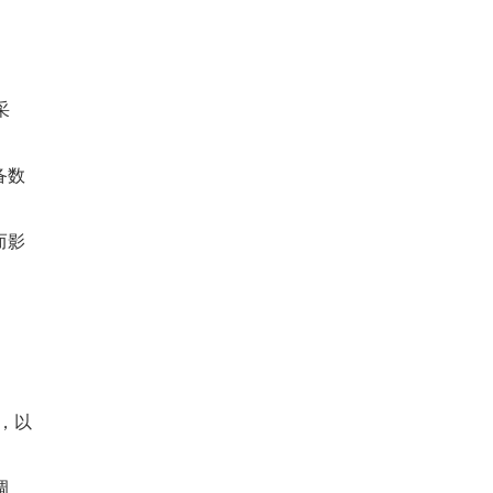
采
备数
而影
，以
调