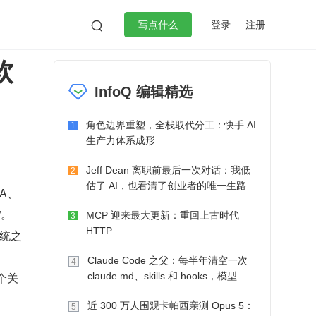
登录
注册

写点什么
软
效工作
数据库
Python
音视频
InfoQ 编辑精选
golang
微服务架构
flutter
角色边界重塑，全栈取代分工：快手 AI
1
生产力体系成形
Jeff Dean 离职前最后一次对话：我低
2
估了 AI，也看清了创业者的唯一生路
A、
”。
MCP 迎来最大更新：重回上古时代
3
HTTP
系统之
Claude Code 之父：每半年清空一次
4
个关
claude.md、skills 和 hooks，模型自
己会想办法
近 300 万人围观卡帕西亲测 Opus 5：
5