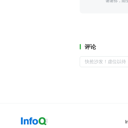
谢谢你，陌
评论
I