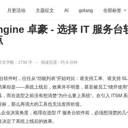
全部标签

月更活动
主题征文
AI
golang
ngine 卓豪 - 选择 IT 服务台
penHarmony
算法
学习方法
Web3.0
高
点
程序员
运维
深度思考
低代码
redis
本文字数：1734 字
阅读完需：约 6 分钟
务台软件时，往往从“功能列表”开始对比：谁支持工单、谁支持 SL
结果却是——系统上线后，效果并不明显，甚至被员工“绕开使用
，而在选型之前没有想清楚“为什么要上系统”。在引入 ITSM 
目标，那么再强大的工具也无法发挥价值。
从企业决策角度，梳理在选型 IT 服务台软件前，必须想清楚的几
往决定了系统上线后的效果。