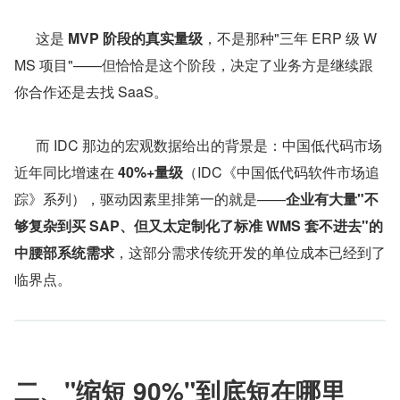
      这是 
MVP 阶段的真实量级
，不是那种"三年 ERP 级 W
MS 项目"——但恰恰是这个阶段，决定了业务方是继续跟
你合作还是去找 SaaS。
      而 IDC 那边的宏观数据给出的背景是：中国低代码市场
近年同比增速在 
40%+量级
（IDC《中国低代码软件市场追
踪》系列），驱动因素里排第一的就是——
企业有大量"不
够复杂到买 SAP、但又太定制化了标准 WMS 套不进去"的
中腰部系统需求
，这部分需求传统开发的单位成本已经到了
临界点。
二、"缩短 90%"到底短在哪里