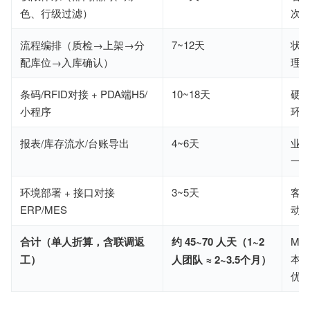
色、行级过滤）
次
流程编排（质检→上架→分
7~12天
状
配库位→入库确认）
理
条码/RFID对接 + PDA端H5/
10~18天
硬
小程序
环
报表/库存流水/台账导出
4~6天
业
一
环境部署 + 接口对接
3~5天
客
ERP/MES
动
合计（单人折算，含联调返
约 45~70 人天（1~2
MV
本
工）
人团队 ≈ 2~3.5个月）
优