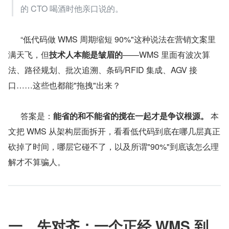
的 CTO 喝酒时他亲口说的。
      “低代码做 WMS 周期缩短 90%"这种说法在营销文案里
满天飞，但
技术人本能是皱眉的
——WMS 里面有波次算
法、路径规划、批次追溯、条码/RFID 集成、AGV 接
口……这些也都能"拖拽"出来？
      答案是：
能省的和不能省的搅在一起才是争议根源。
 本
文把 WMS 从架构层面拆开，看看低代码到底在哪几层真正
砍掉了时间，哪层它碰不了，以及所谓"90%"到底该怎么理
解才不算骗人。
一、先对齐：一个正经 WMS 到