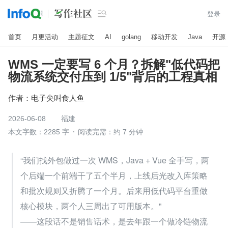

登录
首页
月更活动
主题征文
AI
golang
移动开发
Java
开源
WMS 一定要写 6 个月？拆解"低代码把
物流系统交付压到 1/5"背后的工程真相
作者：
电子尖叫食人鱼
2026-06-08
福建
本文字数：2285 字
阅读完需：约 7 分钟
“我们找外包做过一次 WMS，Java + Vue 全手写，两
个后端一个前端干了五个半月，上线后光改入库策略
和批次规则又折腾了一个月。后来用低代码平台重做
核心模块，两个人三周出了可用版本。"
——这段话不是销售话术，是去年跟一个做冷链物流