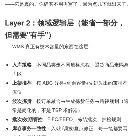
——它是真的。你确实不用再写了，因为点几下就出来了。
Layer 2：领域逻辑层（能省一部分，
但需要"有手"）
      WMS 真正有技术含量的东西在这层：
入库策略
：不同品类走不同质检流程、退货商品走隔离
库区
上架推荐
：按 ABC 分类+剩余容量+先进先出约束推荐
库位
波次拣货
：按订单聚合→生成拣货任务→路径规划（通
常是简化的，不是 TSP 求解器）
批次/效期管控
：FIFO/FEFO、冻结批次、抽检规则
库存事务一致性
：入/出/调拨/盘点修正，每一笔都要写