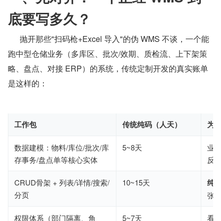
底要写多久？
      抛开那些"扫码枪+Excel 导入"的伪 WMS 不谈，一个能
跑中型仓储业务（多库区、批次/效期、质检流、上下架策
略、盘点、对接 ERP）的系统，传统定制开发的真实账单
是这样的：
工作包
传统纯码（人天）
为
数据建模：物料/库位/批次/库
5~8天
业务
存事务/盘点单等核心实体
反
CRUD骨架 + 列表/详情/搜索/
10~15天
纯
分页
张
权限体系（部门隔离、角
5~7天
看