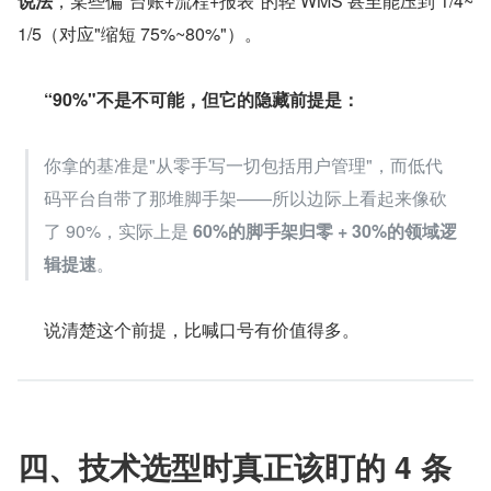
说法
，某些偏"台账+流程+报表"的轻 WMS 甚至能压到 1/4~
1/5（对应"缩短 75%~80%"）。
“90%"不是不可能，但它的隐藏前提是：
你拿的基准是"从零手写一切包括用户管理"，而低代
码平台自带了那堆脚手架——所以边际上看起来像砍
了 90%，实际上是 
60%的脚手架归零 + 30%的领域逻
辑提速
。
      说清楚这个前提，比喊口号有价值得多。
四、技术选型时真正该盯的 4 条