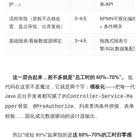
护…）
单/API
流程审批（质检不合格处
5~8天
BPMN可视化编排
置、盘点审批、出库复核）
+ 条件网关
基础报表/看板数据源绑定
3~4天
拖拽式报表引
擎/SQL数据集配置
这一层合起来，差不多就是"总工时的 60%~70%"。
 低
代码在这里不是魔法，它就是两个字：
模板化
——把每一代 
Java 后台开发者都写腻了的
Controller-Service-Ma
骨架、
、列表查询条件拼接、表单
pper
@PreAuthorize
校验……固化成元数据驱动的设计器输出。
      所以"缩短 90%"如果指的是
这 60%~70%的工时归零感