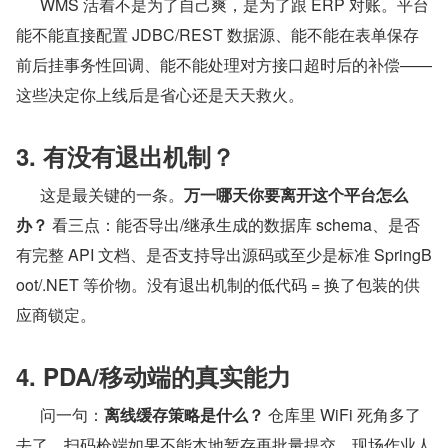
      WMS 活着不是为了自己爽，是为了跟 ERP 对账。平台
能不能直接配置 JDBC/REST 数据源、能不能在表单保存
前后挂事务性回调、能不能处理对方接口超时后的补偿——
这些决定你上线后是省心还是天天救火。
3. 有没有退出机制？
      这是最关键的一条。
万一哪天你要离开这个平台怎么
办？
 看三点：能否导出/继承生成的数据库 schema、是否
有完整 API 文档、是否支持导出源码或至少是标准 SpringB
oot/.NET 等价物。没有退出机制的低代码 = 换了包装的供
应商锁定。
4. PDA/移动端的真实能力
      问一句：
离线缓存策略是什么？
 仓库里 WiFi 死角多了
去了，扫码枪端如果不能本地暂存再批量提交，现场作业人