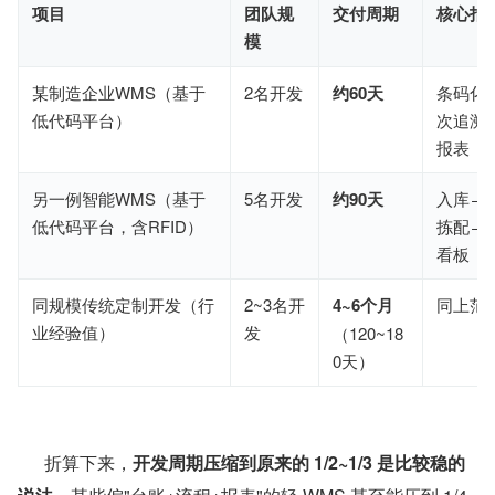
项目
团队规
交付周期
核心指
模
某制造企业WMS（基于
2名开发
约60天
条码化
低代码平台）
次追溯
报表
另一例智能WMS（基于
5名开发
约90天
入库→
低代码平台，含RFID）
拣配→
看板
同规模传统定制开发（行
2~3名开
4~6个月
同上范
业经验值）
发
（120~18
0天）
      折算下来，
开发周期压缩到原来的 1/2~1/3 是比较稳的