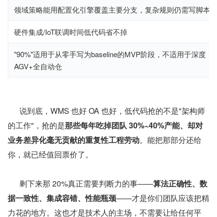
领域策略能用配置化引擎覆盖主要分支，复杂规则仍需写脚本
硬件集成/IoT联调时间低代码省不掉
"90%"适用于从零手写为baseline的MVP阶段，不适用于深度
AGV+全自动仓
      说到底，WMS 也好 OA 也好，低代码抢的不是"架构师
的工作"，抢的是
那些每年吃掉团队 30%~40%产能、却对
业务差异化毫无贡献的重复性工程劳动
。能把那部分还给
你，就已经值回票价了。
      剩下来那 20%真正需要判断力的事——
算法正确性、数
据一致性、集成容错、性能瓶颈
——才是你们团队应该把精
力花的地方。这也才是技术人的主场，不需要让给任何平