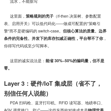
流水，不能脏写
      这里面，
策略规则的壳子
（if-then 决策树、参数配置
表、启用开关）可以低代码化——做成可配置的"策略引
擎"而不是硬编码的 switch-case。
但核心算法的质量、边界
条件的完备性、并发下的库存扣减正确性，平台帮不了你
，
你得写代码或至少写脚本。
      这层的诚实说法是：
能省 30%~50%的编码量，但不是
零。
Layer 3：硬件/IoT 集成层（省不了，
别信任何人说能）
      PDA 扫码枪、蓝牙打印机、RFID 读写器、地磅串口、
AGV 调度接口、PLC——这些东西的对接成本是
物理世界