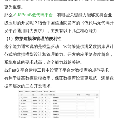
更为重要。
那么
J2PaaS低代码平台
，有哪些关键能力能够支持企业
级应用的开发呢？结合中国信通院发布的《低代码无代码开
发平台通用能力要求》，主要有以下几点核心能力：
（1）数据建模和管理的便利性
这个能力通常说的是模型驱动，它能够提供满足数据库设计
范式的数据模型设计和管理能力。开发的应用复杂度越高，
系统集成的要求越高，这个能力就越关键。
J2PaaS 平台建模工具中设置了平台对数据库的规范要求，
有利于提高数据建模效率，保证数据库设置更规范，满足数
据库层次的二次开发需求。