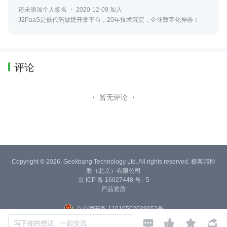
还未添加个人签名
2020-12-09 加入
J2PaaS是低代码敏捷开发平台，20年技术沉淀，企业数字化神器！
评论
暂无评论
Copyright © 2026, Geekbang Technology Ltd. All rights reserved. 极客邦控
股（北京）有限公司
京 ICP 备 16027448 号 - 5
产品资质
京公网安备 11010502039052号




写下你的想法，一起交流