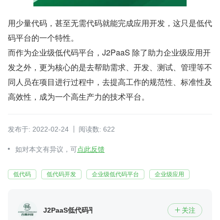
用少量代码，甚至无需代码就能完成应用开发，这只是低代
码平台的一个特性。
而作为企业级低代码平台，J2PaaS 除了助力企业级应用开
发之外，更为核心的是去帮助需求、开发、测试、管理等不
同人员在项目进行过程中，去提高工作的规范性、标准性及
高效性，成为一个高生产力的技术平台。
发布于: 2022-02-24
阅读数: 622
如对本文有异议，可
点此反馈
低代码
低代码开发
企业级低代码平台
企业级应用
J2PaaS低代码平台
关注
