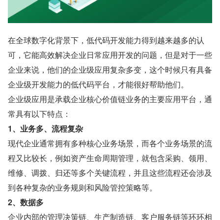
在全球数字化背景下，低代码开发能力得到越来越多的认
可，它能高效解决企业日常应用开发的问题，但是对于一些
企业来说，他们的企业级应用复杂多变，这个时候只有具备
企业级开发能力的低代码平台，才能很好帮助他们。
企业级应用是承载企业核心价值链业务的主要应用平台，通
常具有以下特点：
1、业务多、流程复杂
现代企业通常拥有多种核心业务场景，而各个业务场景的流
程又比较长，例如资产生命周期管理，就包含采购、领用、
维修、调拨、归还等多个关键流程，并且这些流程还会涉及
到各种复杂的业务规则和风险管控策略等。
2、数据多
企业内部的管理决策链、生产制造链、客户服务链等环环相