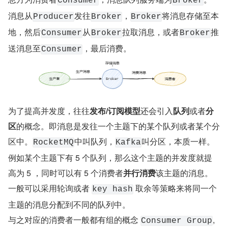
Consumer
Broker
消息从
发往
，
将消息存储至本
Producer
Broker
Broker
地，然后
从
拉取消息，或者
推
Consumer
Broker
Broker
送消息至
，最后消费。
Consumer
为了提高并发度，往往
发布/订阅模型
还会引入
队列
或者
分
区
的概念。即消息是发往一个主题下的某个队列或者某个分
区中。
中叫队列，
叫分区，本质一样。
RocketMQ
Kafka
例如某个主题下有 5 个队列，那么这个主题的并发度就提
高为 5 ，同时可以有 5 个消费者
并行消费
该主题的消息。
一般可以采用轮询或者 
 取余等策略来将同一个
key hash
主题的消息分配到不同的队列中。
与之对应的消费者一般都有组的概念 
, 
Consumer Group