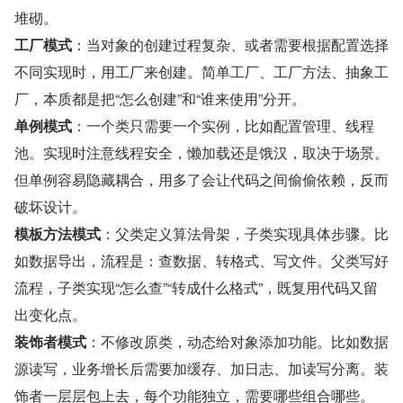
堆砌。
工厂模式
：当对象的创建过程复杂、或者需要根据配置选择
不同实现时，用工厂来创建。简单工厂、工厂方法、抽象工
厂，本质都是把“怎么创建”和“谁来使用”分开。
单例模式
：一个类只需要一个实例，比如配置管理、线程
池。实现时注意线程安全，懒加载还是饿汉，取决于场景。
但单例容易隐藏耦合，用多了会让代码之间偷偷依赖，反而
破坏设计。
模板方法模式
：父类定义算法骨架，子类实现具体步骤。比
如数据导出，流程是：查数据、转格式、写文件。父类写好
流程，子类实现“怎么查”“转成什么格式”，既复用代码又留
出变化点。
装饰者模式
：不修改原类，动态给对象添加功能。比如数据
源读写，业务增长后需要加缓存、加日志、加读写分离。装
饰者一层层包上去，每个功能独立，需要哪些组合哪些。