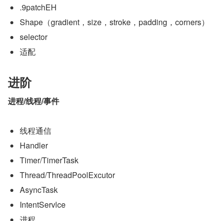
.9patchEH
Shape（gradient，size，stroke，padding，corners）
selector
适配
进阶
进程/线程/事件
线程通信
Handler
Timer/TimerTask
Thread/ThreadPoolExcutor
AsyncTask
IntentServlce
进程