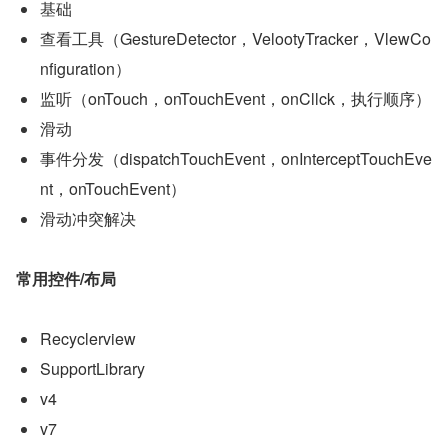
基础
查看工具（GestureDetector，VelootyTracker，VlewCo
nfiguration）
监听（onTouch，onTouchEvent，onCllck，执行顺序）
滑动
事件分发（dispatchTouchEvent，onInterceptTouchEve
nt，onTouchEvent）
滑动冲突解决
常用控件/布局
Recyclerview
SupportLibrary
v4
v7