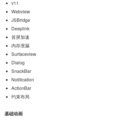
v11
Webview
JSBridge
Deeplink
首屏加速
内存泄漏
Surfaceview
Dialog
SnackBar
Notitication
ActlonBar
约束布局
基础动画