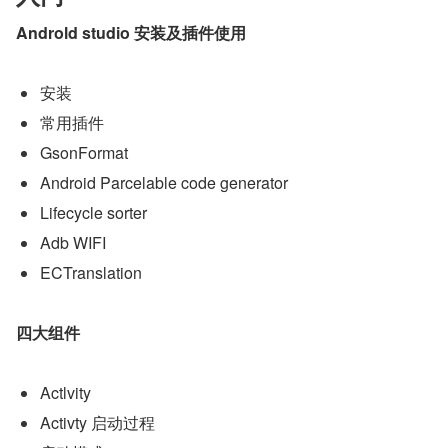
Androld studio 安装及插件使用
安装
常用插件
GsonFormat
Android Parcelable code generator
Lifecycle sorter
Adb WIFI
ECTranslation
四大组件
Actlvity
Activty 启动过程