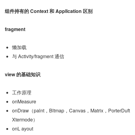
组件持有的 Context 和 Appllcation 区别
fragment
懒加载
与 Activity/fragment 通信
view 的基础知识
工作原理
onMeasure
onDraw（palnt，Bltmap，Canvas，Matrix，PorterDuft
Xtermode）
onL ayout