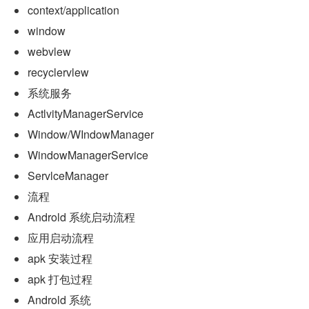
context/application
window
webvlew
recyclervlew
系统服务
ActlvityManagerService
Window/WIndowManager
WindowManagerService
ServlceManager
流程
Androld 系统启动流程
应用启动流程
apk 安装过程
apk 打包过程
Androld 系统