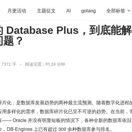
全部标签

月更活动
主题征文
AI
golang
Database Plus，到底能
penHarmony
算法
学习方法
Web3.0
高
问题？
程序员
运维
深度思考
低代码
redis
7371 字
阅读完需：约 24 分钟
碎片化，是数据库发展趋势的两种最主流预测。随着数字化进程
应用多样化的需求，数据库碎片化已呈不可逆的趋势。在当前，
—— Oracle 并没有明显短板的情况下，各种全新的数据库依
B-Engines 上已有超过 300 余种数据库参与排名。