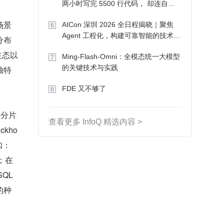
两小时写完 5500 行代码， 却连自己
写的游戏都玩不了
场景
AICon 深圳 2026 全日程揭晓｜聚焦
6
Agent 工程化，构建可靠智能的技术路
分布
径
生态以
Ming-Flash-Omni：全模态统一大模型
7
的关键技术与实践
独特
FDE 又不够了
8
据分片
查看更多 InfoQ 精选内容 >
ckho
如：
行；在
QL 
的种