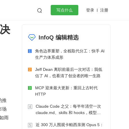
登录
注册

写点什么
解决
效工作
数据库
Python
音视频
InfoQ 编辑精选
golang
微服务架构
flutter
角色边界重塑，全栈取代分工：快手 AI
1
生产力体系成形
Jeff Dean 离职前最后一次对话：我低
2
估了 AI，也看清了创业者的唯一生路
MCP 迎来最大更新：重回上古时代
3
HTTP
的推
Claude Code 之父：每半年清空一次
4
市场
claude.md、skills 和 hooks，模型自
旧如雨
己会想办法
近 300 万人围观卡帕西亲测 Opus 5：
5