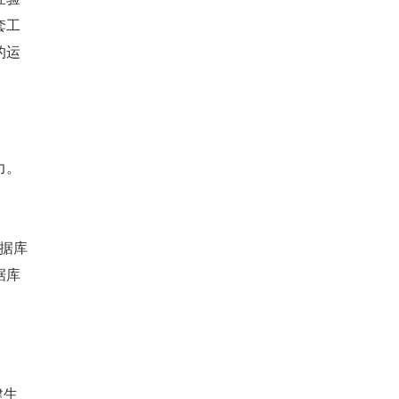
套工
的运
力。
数据库
据库
建生