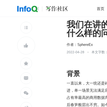
首页
我们在讲的 
移动开发
Java
开源
架构
O

什么样的
前端
AI
大数据
团队管理
查看更多

作者：
SphereEx

2022-04-28
本文字数：

背景

一直以来，大一统还是
进，单一场景无法满足

占有率最高的商用数据库
后春笋般层出不穷。如今，D