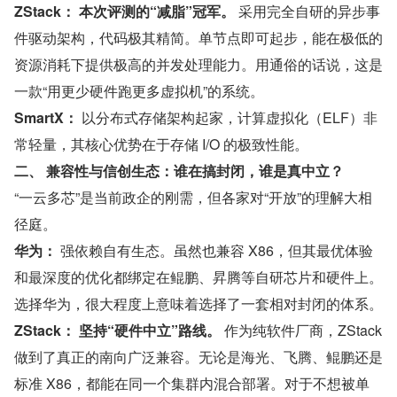
ZStack：
本次评测的“减脂”冠军。
 采用完全自研的异步事
件驱动架构，代码极其精简。单节点即可起步，能在极低的
资源消耗下提供极高的并发处理能力。用通俗的话说，这是
一款“用更少硬件跑更多虚拟机”的系统。
SmartX：
 以分布式存储架构起家，计算虚拟化（ELF）非
常轻量，其核心优势在于存储 I/O 的极致性能。
二、 兼容性与信创生态：谁在搞封闭，谁是真中立？
“一云多芯”是当前政企的刚需，但各家对“开放”的理解大相
径庭。
华为：
 强依赖自有生态。虽然也兼容 X86，但其最优体验
和最深度的优化都绑定在鲲鹏、昇腾等自研芯片和硬件上。
选择华为，很大程度上意味着选择了一套相对封闭的体系。
ZStack：
坚持“硬件中立”路线。
 作为纯软件厂商，ZStack 
做到了真正的南向广泛兼容。无论是海光、飞腾、鲲鹏还是
标准 X86，都能在同一个集群内混合部署。对于不想被单