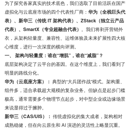
为了探究各家真实的技术底色，我们选取了目前活跃在国产
虚拟化与云底座市场的四个代表性厂商：
华为（全栈巨头代
表）、新华三（传统 IT 架构代表）、ZStack（独立云产品
代表）、SmartX（专业超融合代表）
。我们将剥开营销外
衣，从架构轻量度、兼容性、运维体验及未来扩展性四大核
心维度，进行一次深度的横向评测。
一、 架构与轻量度：谁在“增肌”，谁在“减脂”？
底层架构决定了云平台的基因。在这个维度上，我们看到了
明显的路线分化。
华为（云底座方案）：
 典型的“大兵团作战”模式。架构重、
组件多，适合承载超大规模的复杂业务。但缺点是起步门槛
极高，通常需要多个物理节点起步，对中型企业或边缘场景
来说显得过于臃肿。
新华三（CAS/UIS）：
 传统虚拟化的集大成者，架构相对
成熟稳健，但在向云原生和 AI 演进的灵活性上略显沉重。