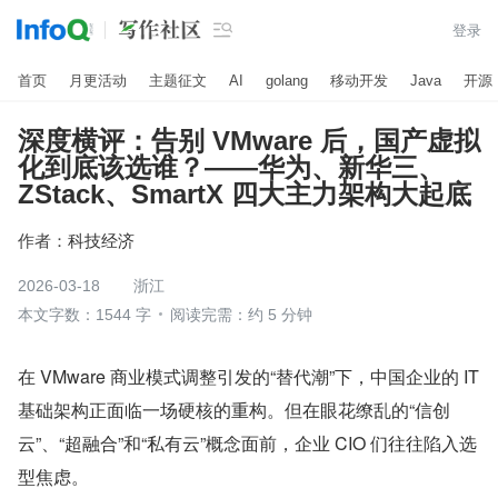

登录
首页
月更活动
主题征文
AI
golang
移动开发
Java
开源
深度横评：告别 VMware 后，国产虚拟
化到底该选谁？——华为、新华三、
ZStack、SmartX 四大主力架构大起底
作者：
科技经济
2026-03-18
浙江
本文字数：1544 字
阅读完需：约 5 分钟
在 VMware 商业模式调整引发的“替代潮”下，中国企业的 IT 
基础架构正面临一场硬核的重构。但在眼花缭乱的“信创
云”、“超融合”和“私有云”概念面前，企业 CIO 们往往陷入选
型焦虑。