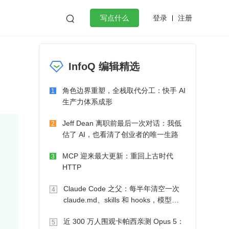
登录
注册

写点什么
效工作
数据库
Python
音视频
InfoQ 编辑精选
golang
微服务架构
flutter
角色边界重塑，全栈取代分工：快手 AI
1
生产力体系成形
Jeff Dean 离职前最后一次对话：我低
2
估了 AI，也看清了创业者的唯一生路
MCP 迎来最大更新：重回上古时代
3
HTTP
Claude Code 之父：每半年清空一次
4
claude.md、skills 和 hooks，模型自
己会想办法
近 300 万人围观卡帕西亲测 Opus 5：
5