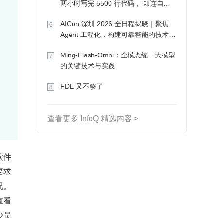
两小时写完 5500 行代码， 却连自己
写的游戏都玩不了
AICon 深圳 2026 全日程揭晓｜聚焦
6
Agent 工程化，构建可靠智能的技术路
径
Ming-Flash-Omni：全模态统一大模型
7
的关键技术与实践
FDE 又不够了
8
查看更多 InfoQ 精选内容 >
软件
要求
况。
查看
少员