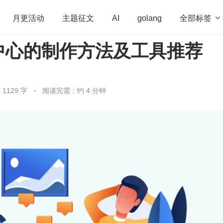
全部标签

月更活动
主题征文
AI
golang
中心的制作方法及工具推荐
penHarmony
算法
学习方法
Web3.0
高
程序员
运维
深度思考
低代码
redis
1129 字
阅读完需：约 4 分钟