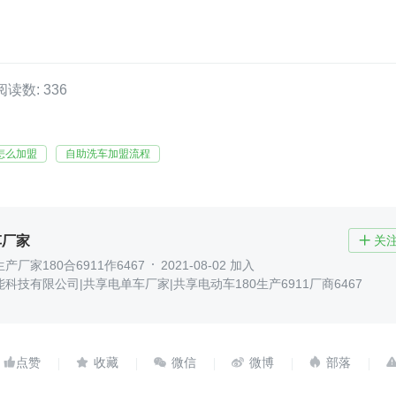
阅读数: 336
怎么加盟
自助洗车加盟流程
车厂家
关

厂家180合6911作6467
2021-08-02 加入
科技有限公司|共享电单车厂家|共享电动车180生产6911厂商6467




