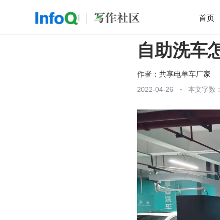
首页
自助洗车
移动开发
Java
开源
架构
O
前端
AI
大数据
团队管理
作者：
共享电单车厂家
查看更多
2022-04-26
本文字数：
