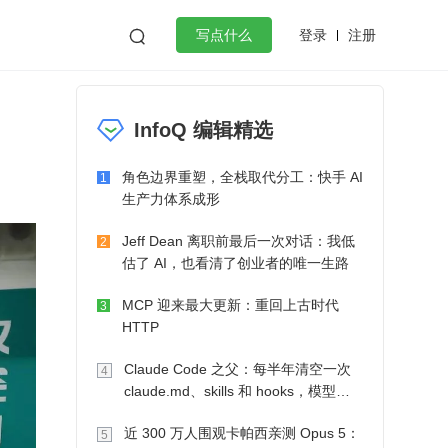
登录
注册

写点什么
效工作
数据库
Python
音视频
InfoQ 编辑精选
golang
微服务架构
flutter
角色边界重塑，全栈取代分工：快手 AI
1
生产力体系成形
Jeff Dean 离职前最后一次对话：我低
2
估了 AI，也看清了创业者的唯一生路
MCP 迎来最大更新：重回上古时代
3
HTTP
Claude Code 之父：每半年清空一次
4
claude.md、skills 和 hooks，模型自
己会想办法
近 300 万人围观卡帕西亲测 Opus 5：
5