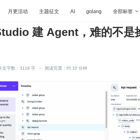
全部标签

月更活动
主题征文
AI
golang
 Studio 建 Agent，难的不是
penHarmony
算法
学习方法
Web3.0
高
程序员
运维
深度思考
低代码
redis
本文字数：3118 字
阅读完需：约 10 分钟