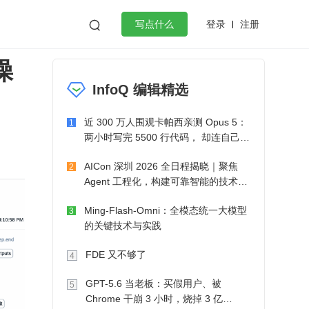
登录
注册

写点什么
操
效工作
数据库
Python
音视频
InfoQ 编辑精选
golang
微服务架构
flutter
近 300 万人围观卡帕西亲测 Opus 5：
1
两小时写完 5500 行代码， 却连自己写
的游戏都玩不了
AICon 深圳 2026 全日程揭晓｜聚焦
2
Agent 工程化，构建可靠智能的技术路
径
Ming-Flash-Omni：全模态统一大模型
3
的关键技术与实践
FDE 又不够了
4
GPT-5.6 当老板：买假用户、被
5
Chrome 干崩 3 小时，烧掉 3 亿