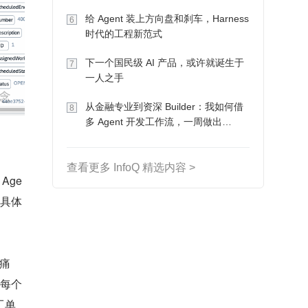
Token 收入却为 0
给 Agent 装上方向盘和刹车，Harness
6
时代的工程新范式
下一个国民级 AI 产品，或许就诞生于
7
一人之手
从金融专业到资深 Builder：我如何借
8
多 Agent 开发工作流，一周做出
MVP、一个月上线
查看更多 InfoQ 精选内容 >
Age
但具体
痛
对每个
工单