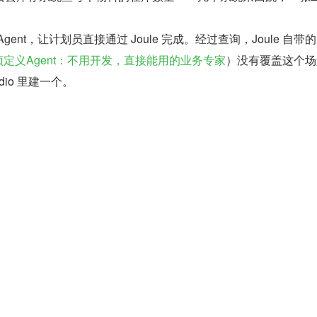
ent，让计划员直接通过 Joule 完成。经过查询，Joule 自带的 
预定义Agent：不用开发，直接能用的业务专家
）没有覆盖这个场
udio 里建一个。
个核心概念
作——查库存、拉工单、发通知，各是各的，可以被不同 Agent 调用
l 完成目标的"大脑"——拿到用户意图，自己决定调哪些 Skill、按什么
了几个问题。
t 要帮计划员做什么？目标要具体——计划员拿到一个工单编号，想
不能排下去。目标清楚了，Agent 的边界也就清楚了：它的职
是通用的工单管理助手。
需要哪些 Skill？林晓根据 Agent 要做的事情顺序推理：
查工