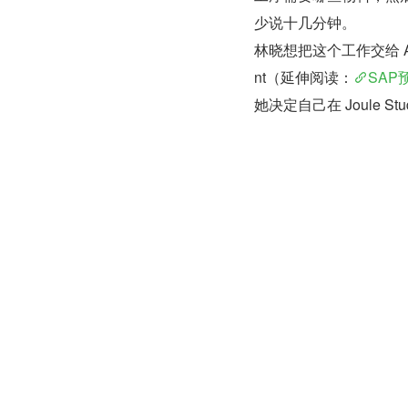
少说十几分钟。
林晓想把这个工作交给 Ag
nt（延伸阅读：
SAP
她决定自己在 Joule St
Skill 与 Agent：两
Skill 是封装好的操
ent 是用这些 Skil
来。
在动手之前，林晓先想
第一个
：这个 Agen
备料是否就绪、这张单能
是
"工单备料检查"
，不
第二个
：要完成这个目标，