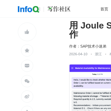
首页
用 Joule
移动开发
Java
开源
架构
O

作
前端
AI
大数据
团队管理
查看更多

作者：
SAP技术小迷弟

2026-04-10
浙江


