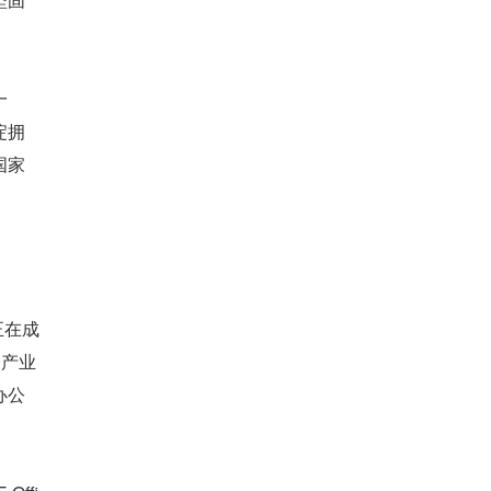
一
淀拥
国家
正在成
创产业
办公