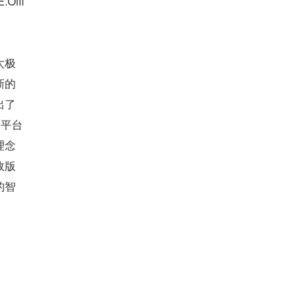
ffi
太极
新的
出了
平台 
理念
政版
的智