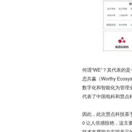
何谓“WE”？其代表的是一
态共赢（Worthy Ecos
数字化和智能化为管理
代表了中国电科和慧点
因此，此次慧点科技基于 W
0 让人倍感惊艳，这
技术支撑能力实现产品的全